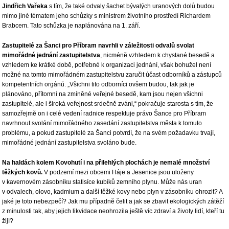
Jindřich Vařeka
s tím, že také odvaly šachet bývalých uranových dolů budou
mimo jiné tématem jeho schůzky s ministrem životního prostředí Richardem
Brabcem. Tato schůzka je naplánována na 1. září.
Zastupitelé za Šanci pro Příbram navrhli v záležitosti odvalů svolat
mimořádné jednání zastupitelstva
, nicméně vzhledem k chystané besedě a
vzhledem ke krátké době, potřebné k organizaci jednání, však bohužel není
možné na tomto mimořádném zastupitelstvu zaručit účast odborníků a zástupců
kompetentních orgánů. „Všichni tito odborníci ovšem budou, tak jak je
plánováno, přítomni na zmíněné veřejné besedě, kam jsou nejen všichni
zastupitelé, ale i široká veřejnost srdečně zváni,“ pokračuje starosta s tím, že
samozřejmě on i celé vedení radnice respektuje právo Šance pro Příbram
navrhnout svolání mimořádného zasedání zastupitelstva města k tomuto
problému, a pokud zastupitelé za Šanci potvrdí, že na svém požadavku trvají,
mimořádné jednání zastupitelstva svoláno bude.
Na haldách kolem Kovohutí i na přilehlých plochách je nemalé množství
těžkých kovů.
V podzemí mezi obcemi Háje a Jesenice jsou uloženy
v kavernovém zásobníku statisíce kubíků zemního plynu. Může nás uran
v odvalech, olovo, kadmium a další těžké kovy nebo plyn v zásobníku ohrozit? A
jaké je toto nebezpečí? Jak mu případně čelit a jak se zbavit ekologických zátěží
z minulosti tak, aby jejich likvidace neohrozila ještě víc zdraví a životy lidí, kteří tu
žijí?