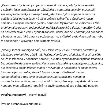
„Velmi neradi bychom byli opět postaveni do situace, kdy bychom se měli
v krátkém čase vyjadřovat k tak závažným a odborným otázkám bez hlubší
znalosti problematiky a možných rizik, jako tomu bylo v případě záměru na
odtěžení části odvalu šachty č. 15 u Lešetic. Někteří si s tím zřejmě hlavu
nelámou a mají na všechno rychlou odpověď. My bychom se však chtěli k této
problematice postavit zodpovědně, neřešit zkratkovitě a třeba i neuváženě věci
na poslední chvíli a chtěli bychom dopředu vědět, nač se v podobných případech
v budoucnu ptát, jaké garance požadovat, než s čímkoli vyslovíme souhlas, nebo
to odmítneme,“
vysvětluje dále starosta Vařeka.
„Odvaly šachet uranových dolů, ale i těžké kovy v okolí Kovohutí představují
závažnou ekologickou zátěž naší krajiny. Nemůžeme před ní zavírat oči a tvářit
se, že je všechno v nejlepším pořádku, ale měli bychom hledat způsob vhodné a
bezpečné likvidace této zátěže. Nechceme však také vyvolávat jakoukoli paniku,
ale chceme o těchto věcech jednat s rozvahou. A nechceme si ani nechávat
informace jen pro sebe, ale rádi bychom je zprostředkovali našim
spoluobčanům. Proto jsme se rozhodli zorganizovat tuto besedu a
prostřednictvím on-line přenosu ji přiblížit i těm, kteří se jí z nějakého důvodu
nebudou moci zúčastnit,“
dodává na závěr starosta důvod pořádané besedy.
Pavlína Svobodová
, tisková mluvčí
Pavlina.Svobodova@pribram.eu