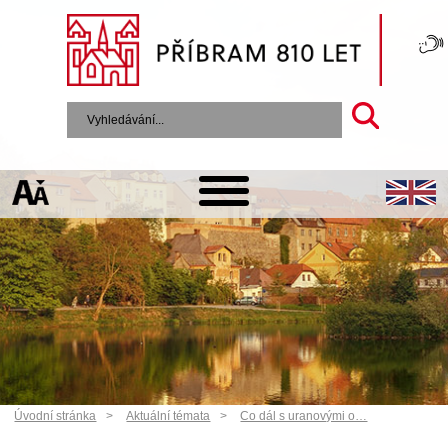
Úvodní stránka
Aktuální témata
Co dál s uranovými o…