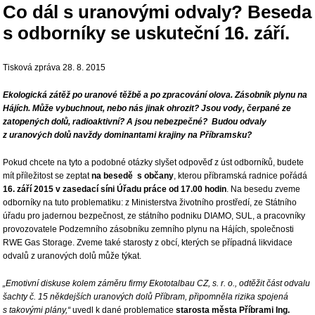
Co dál s uranovými odvaly? Beseda
s odborníky se uskuteční 16. září.
Tisková zpráva 28. 8. 2015
Ekologická zátěž po uranové těžbě a po zpracování olova. Zásobník plynu na
Hájích. Může vybuchnout, nebo nás jinak ohrozit? Jsou vody, čerpané ze
zatopených dolů, radioaktivní? A jsou nebezpečné? Budou odvaly
z uranových dolů navždy dominantami krajiny na Příbramsku?
Pokud chcete na tyto a podobné otázky slyšet odpověď z úst odborníků, budete
mít příležitost se zeptat
na besedě s občany
, kterou příbramská radnice pořádá
16. září 2015 v zasedací síni Úřadu práce od 17.00 hodin
. Na besedu zveme
odborníky na tuto problematiku: z Ministerstva životního prostředí, ze Státního
úřadu pro jadernou bezpečnost, ze státního podniku DIAMO, SUL, a pracovníky
provozovatele Podzemního zásobníku zemního plynu na Hájích, společnosti
RWE Gas Storage. Zveme také starosty z obcí, kterých se případná likvidace
odvalů z uranových dolů může týkat.
„Emotivní diskuse kolem záměru firmy Ekototalbau CZ, s. r. o., odtěžit část odvalu
šachty č. 15 někdejších uranových dolů Příbram, připomněla rizika spojená
s takovými plány,“
uvedl k dané problematice
starosta města Příbrami Ing.