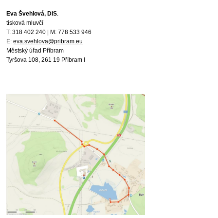
Eva Švehlová, DiS
.
tisková mluvčí
T: 318 402 240 | M: 778 533 946
E:
eva.svehlova@pribram.eu
Městský úřad Příbram
Tyršova 108, 261 19 Příbram I