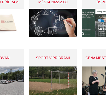
V PŘÍBRAMI
MĚSTA 2022-2030
ÚSP
OVÁNÍ
SPORT V PŘÍBRAMI
CENA MĚST