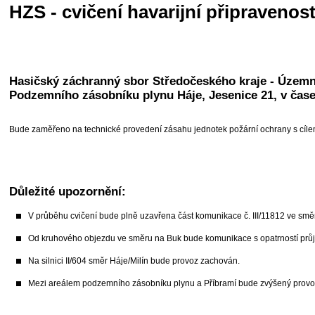
HZS - cvičení havarijní připravenost
Hasičský záchranný sbor Středočeského kraje - Územní 
Podzemního zásobníku plynu Háje, Jesenice 21, v čase
Bude zaměřeno na technické provedení zásahu jednotek požární ochrany s cíle
Důležité upozornění:
V průběhu cvičení bude plně uzavřena část komunikace č. III/11812 ve sm
Od kruhového objezdu ve směru na Buk bude komunikace s opatrností prů
Na silnici II/604 směr Háje/Milín bude provoz zachován.
Mezi areálem podzemního zásobníku plynu a Příbramí bude zvýšený provoz