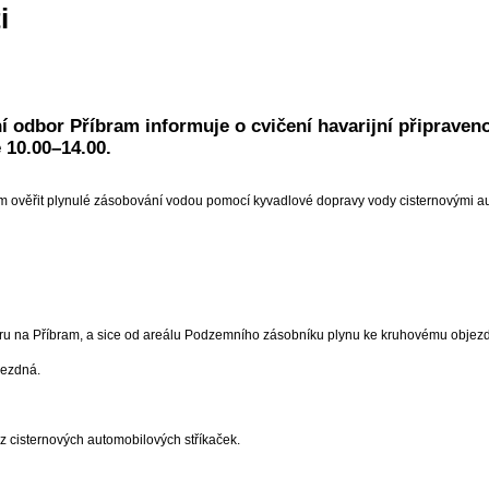
i
odbor Příbram informuje o cvičení havarijní připravenos
 10.00–14.00.
m ověřit plynulé zásobování vodou pomocí kyvadlové dopravy vody cisternovými au
ěru na Příbram, a sice od areálu Podzemního zásobníku plynu ke kruhovému objez
jezdná.
 cisternových automobilových stříkaček.