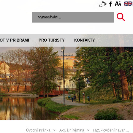
VOT V PŘÍBRAMI
PRO TURISTY
KONTAKTY
Úvodní stránka
Aktuální témata
HZS - cvičení havari…