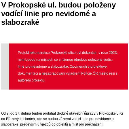
V Prokopské ul. budou položeny
vodící linie pro nevidomé a
slabozraké
Projekt rekonstrukce Prokopské ulice byl dokončen v roce 2023,
nyní budou na místech se sníženou obrubou položeny vodící
linie pro nevidomé a slabozraké. Opomenutí v projektové
dokumentaci a nezapracování vyjádření Policie ČR město řeší s
autorem projektu.
Od 9. do 17. dubna budou probíhat
drobné stavební úpravy
v Prokopské ulici
na Březových Horách, kde se budou zřizovat vodící linie pro nevidomé a
slabozraké, především u vjezdů do objektů a míst pro přecházení.