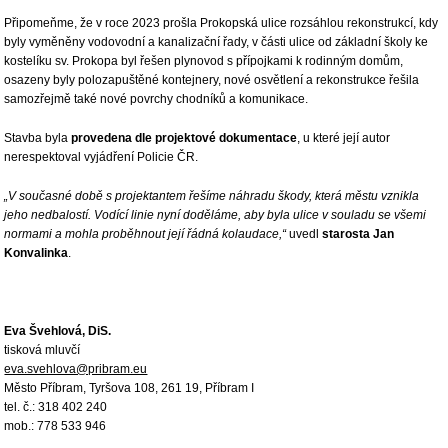
Připomeňme, že v roce 2023 prošla Prokopská ulice rozsáhlou rekonstrukcí, kdy
byly vyměněny vodovodní a kanalizační řady, v části ulice od základní školy ke
kostelíku sv. Prokopa byl řešen plynovod s přípojkami k rodinným domům,
osazeny byly polozapuštěné kontejnery, nové osvětlení a rekonstrukce řešila
samozřejmě také nové povrchy chodníků a komunikace.
Stavba byla
provedena dle projektové dokumentace
, u které její autor
nerespektoval vyjádření Policie ČR.
„V současné době s projektantem řešíme náhradu škody, která městu vznikla
jeho nedbalostí. Vodící linie nyní doděláme, aby byla ulice v souladu se všemi
normami a mohla proběhnout její řádná kolaudace,“
uvedl
starosta Jan
Konvalinka
.
Eva Švehlová, DiS.
tisková mluvčí
eva.svehlova@pribram.eu
Město Příbram, Tyršova 108, 261 19, Příbram I
tel. č.: 318 402 240
mob.: 778 533 946