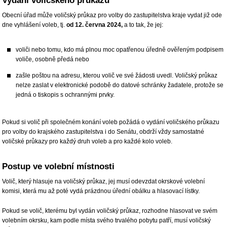
Vydání voličského průkazu
Obecní úřad může voličský průkaz pro volby do zastupitelstva kraje vydat již ode
dne vyhlášení voleb, tj.
od 12. června 2024,
a to tak, že jej:
voliči nebo tomu, kdo má plnou moc opatřenou úředně ověřeným podpisem
voliče, osobně předá nebo
zašle poštou na adresu, kterou volič ve své žádosti uvedl. Voličský průkaz
nelze zaslat v elektronické podobě do datové schránky žadatele, protože se
jedná o tiskopis s ochrannými prvky.
Pokud si volič při společném konání voleb požádá o vydání voličského průkazu
pro volby do krajského zastupitelstva i do Senátu, obdrží vždy samostatné
voličské průkazy pro každý druh voleb a pro každé kolo voleb.
Postup ve volební místnosti
Volič, který hlasuje na voličský průkaz, jej musí odevzdat okrskové volební
komisi, která mu až poté vydá prázdnou úřední obálku a hlasovací lístky.
Pokud se volič, kterému byl vydán voličský průkaz, rozhodne hlasovat ve svém
volebním okrsku, kam podle místa svého trvalého pobytu patří, musí voličský