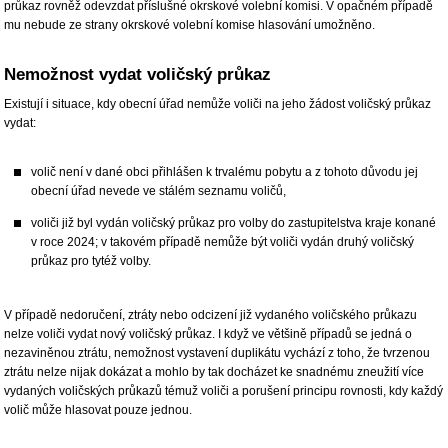
průkaz rovněž odevzdat příslušné okrskové volební komisi. V opačném případě
mu nebude ze strany okrskové volební komise hlasování umožněno.
Nemožnost vydat voličský průkaz
Existují i situace, kdy obecní úřad nemůže voliči na jeho žádost voličský průkaz
vydat:
volič není v dané obci přihlášen k trvalému pobytu a z tohoto důvodu jej
obecní úřad nevede ve stálém seznamu voličů,
voliči již byl vydán voličský průkaz pro volby do zastupitelstva kraje konané
v roce 2024; v takovém případě nemůže být voliči vydán druhý voličský
průkaz pro tytéž volby.
V případě nedoručení, ztráty nebo odcizení již vydaného voličského průkazu
nelze voliči vydat nový voličský průkaz. I když ve většině případů se jedná o
nezaviněnou ztrátu, nemožnost vystavení duplikátu vychází z toho, že tvrzenou
ztrátu nelze nijak dokázat a mohlo by tak docházet ke snadnému zneužití více
vydaných voličských průkazů témuž voliči a porušení principu rovnosti, kdy každý
volič může hlasovat pouze jednou.