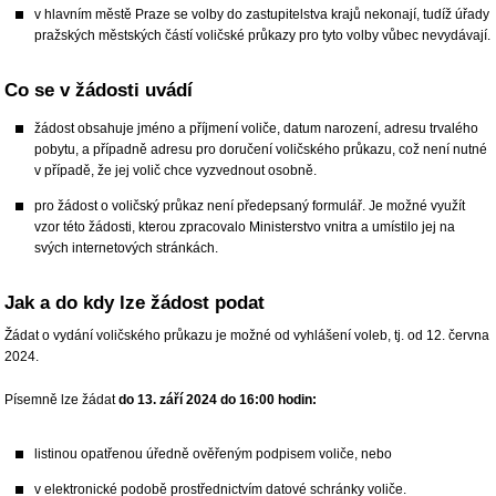
v hlavním městě Praze se volby do zastupitelstva krajů nekonají, tudíž úřady
pražských městských částí voličské průkazy pro tyto volby vůbec nevydávají.
Co se v žádosti uvádí
žádost obsahuje jméno a příjmení voliče, datum narození, adresu trvalého
pobytu, a případně adresu pro doručení voličského průkazu, což není nutné
v případě, že jej volič chce vyzvednout osobně.
pro žádost o voličský průkaz není předepsaný formulář. Je možné využít
vzor této žádosti, kterou zpracovalo Ministerstvo vnitra a umístilo jej na
svých internetových stránkách.
Jak a do kdy lze žádost podat
Žádat o vydání voličského průkazu je možné od vyhlášení voleb, tj. od 12. června
2024.
Písemně lze žádat
do 13. září 2024 do 16:00 hodin:
listinou opatřenou úředně ověřeným podpisem voliče, nebo
v elektronické podobě prostřednictvím datové schránky voliče.