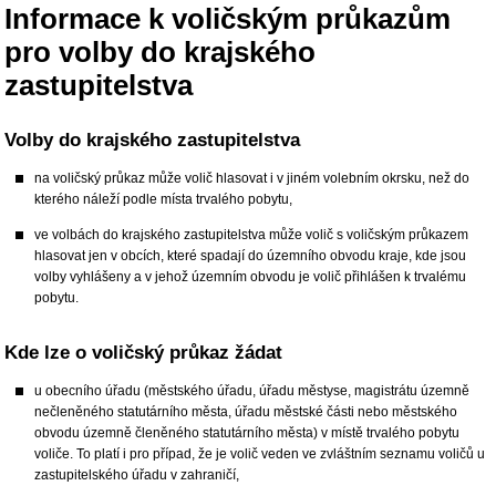
Informace k voličským průkazům
pro volby do krajského
zastupitelstva
Volby do krajského zastupitelstva
na voličský průkaz může volič hlasovat i v jiném volebním okrsku, než do
kterého náleží podle místa trvalého pobytu,
ve volbách do krajského zastupitelstva může volič s voličským průkazem
hlasovat jen v obcích, které spadají do územního obvodu kraje, kde jsou
volby vyhlášeny a v jehož územním obvodu je volič přihlášen k trvalému
pobytu.
Kde lze o voličský průkaz žádat
u obecního úřadu (městského úřadu, úřadu městyse, magistrátu územně
nečleněného statutárního města, úřadu městské části nebo městského
obvodu územně členěného statutárního města) v místě trvalého pobytu
voliče. To platí i pro případ, že je volič veden ve zvláštním seznamu voličů u
zastupitelského úřadu v zahraničí,