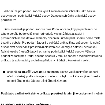
Volič může pro podání žádosti využít svou datovou schránku jako fyzické
osoby nebo i podnikající fyzické osoby. Datovou schránku právnické osoby
použít nelze.
Další možností je podání žádosti přes Portál občana, kdy po přihlášení do
tohoto portálu bude volič moci jednoduše vyplnit žádost a zaslat ji
prostřednictvím své datové schránky obecnímu úřadu příslušnému podle místa
trvalého pobytu. Pro podání žádosti o voličský průkaz tímto způsobem je nutné
disponovat některým z prostředků elektronické identity a datovou schránkou
fyzické osoby (nestačí datová schránky podnikající fyzické osoby). Výhoda
podání žádosti přes Portál občana spočívá v tom, že žádost o vydání voličského
průkazu je automaticky vyplněna příslušnými údaji o konkrétním voliči.
osobně
do 18. září 2024 do 16:00 hodin,
kdy se volič dostaví na obecní
úřad příslušný podle místa jeho trvalého pobytu, prokáže svoji totožnost a
obecní úřad o této žádosti učiní úřední záznam.
Požádat o vydání voličského průkazu prostřednictvím jiné osoby není možné.