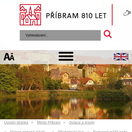
Úvodní stránka
Město Příbram
Dotace a granty