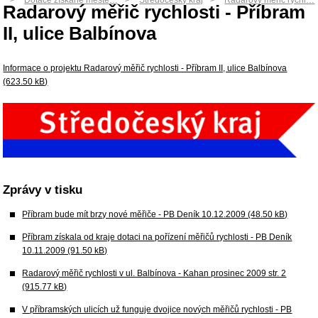
Dotace získané měste…
Středočeský kraj
Radarový měřič rychl…
Radarový měřič rychlosti - Příbram
II, ulice Balbínova
Informace o projektu Radarový měřič rychlosti - Příbram II, ulice Balbínova
(623.50 kB)
Zprávy v tisku
Příbram bude mít brzy nové měřiče - PB Deník 10.12.2009 (48.50 kB)
Příbram získala od kraje dotaci na pořízení měřičů rychlosti - PB Deník
10.11.2009 (91.50 kB)
Radarový měřič rychlosti v ul. Balbínova - Kahan prosinec 2009 str. 2
(915.77 kB)
V příbramských ulicích už funguje dvojice nových měřičů rychlosti - PB