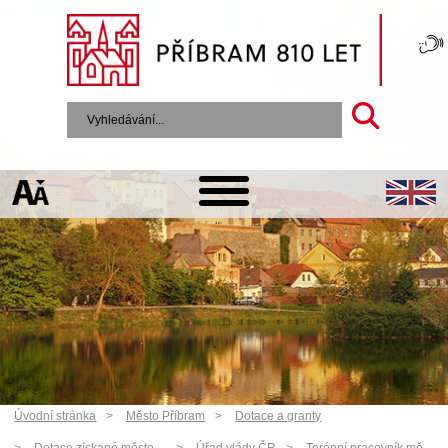
Úvodní stránka
Město Příbram
Dotace a granty