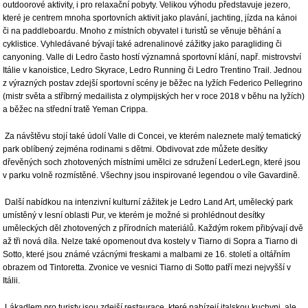
outdoorové aktivity, i pro relaxační pobyty. Velikou výhodu představuje jezero,
které je centrem mnoha sportovních aktivit jako plavání, jachting, jízda na kánoi
či na paddleboardu. Mnoho z místních obyvatel i turistů se věnuje běhání a
cyklistice. Vyhledávané bývají také adrenalinové zážitky jako paragliding či
canyoning. Valle di Ledro často hostí významná sportovní klání, např. mistrovství
Itálie v kanoistice, Ledro Skyrace, Ledro Running či Ledro Trentino Trail. Jednou
z výrazných postav zdejší sportovní scény je běžec na lyžích Federico Pellegrino
(mistr světa a stříbrný medailista z olympijských her v roce 2018 v běhu na lyžích)
a běžec na střední tratě Yeman Crippa.
Za návštěvu stojí také údolí Valle di Concei, ve kterém naleznete malý tematický
park oblíbený zejména rodinami s dětmi. Obdivovat zde můžete desítky
dřevěných soch zhotovených místními umělci ze sdružení LederLegn, které jsou
v parku volně rozmístěné. Všechny jsou inspirované legendou o víle Gavardině.
Další nabídkou na intenzivní kulturní zážitek je Ledro Land Art, umělecký park
umístěný v lesní oblasti Pur, ve kterém je možné si prohlédnout desítky
uměleckých děl zhotovených z přírodních materiálů. Každým rokem přibývají dvě
až tři nová díla. Nelze také opomenout dva kostely v Tiarno di Sopra a Tiarno di
Sotto, které jsou známé vzácnými freskami a malbami ze 16. století a oltářním
obrazem od Tintoretta. Zvonice ve vesnici Tiarno di Sotto patří mezi nejvyšší v
Itálii.
Lákadlem pro turisty jsou zdejší restaurace, které nabízejí italskou kuchyni, ale