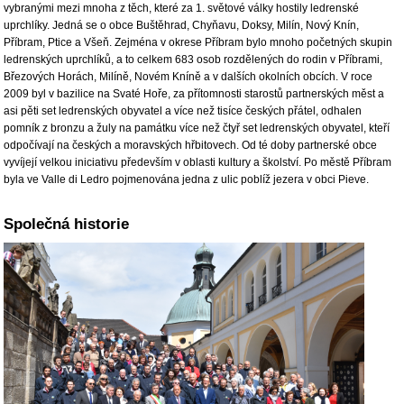
vybranými mezi mnoha z těch, které za 1. světové války hostily ledrenské
uprchlíky. Jedná se o obce Buštěhrad, Chyňavu, Doksy, Milín, Nový Knín,
Příbram, Ptice a Všeň. Zejména v okrese Příbram bylo mnoho početných skupin
ledrenských uprchlíků, a to celkem 683 osob rozdělených do rodin v Příbrami,
Březových Horách, Milíně, Novém Kníně a v dalších okolních obcích. V roce
2009 byl v bazilice na Svaté Hoře, za přítomnosti starostů partnerských měst a
asi pěti set ledrenských obyvatel a více než tisíce českých přátel, odhalen
pomník z bronzu a žuly na památku více než čtyř set ledrenských obyvatel, kteří
odpočívají na českých a moravských hřbitovech. Od té doby partnerské obce
vyvíjejí velkou iniciativu především v oblasti kultury a školství. Po městě Příbram
byla ve Valle di Ledro pojmenována jedna z ulic poblíž jezera v obci Pieve.
Společná historie