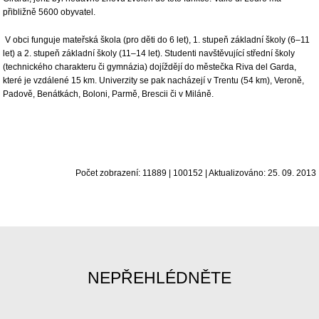
přibližně 5600 obyvatel.
V obci funguje mateřská škola (pro děti do 6 let), 1. stupeň základní školy (6–11
let) a 2. stupeň základní školy (11–14 let). Studenti navštěvující střední školy
(technického charakteru či gymnázia) dojíždějí do městečka Riva del Garda,
které je vzdálené 15 km. Univerzity se pak nacházejí v Trentu (54 km), Veroně,
Padově, Benátkách, Boloni, Parmě, Brescii či v Miláně.
Počet zobrazení: 11889 | 100152 | Aktualizováno: 25. 09. 2013
NEPŘEHLÉDNĚTE