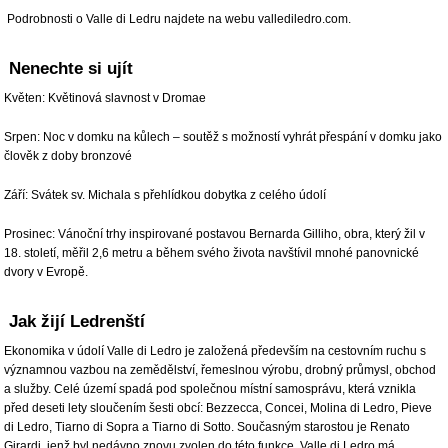
Podrobnosti o Valle di Ledru najdete na webu vallediledro.com.
Nenechte si ujít
Květen: Květinová slavnost v Dromae
Srpen: Noc v domku na kůlech – soutěž s možností vyhrát přespání v domku jako
člověk z doby bronzové
Září: Svátek sv. Michala s přehlídkou dobytka z celého údolí
Prosinec: Vánoční trhy inspirované postavou Bernarda Gilliho, obra, který žil v
18. století, měřil 2,6 metru a během svého života navštívil mnohé panovnické
dvory v Evropě.
Jak žijí Ledrenští
Ekonomika v údolí Valle di Ledro je založená především na cestovním ruchu s
významnou vazbou na zemědělství, řemeslnou výrobu, drobný průmysl, obchod
a služby. Celé území spadá pod společnou místní samosprávu, která vznikla
před deseti lety sloučením šesti obcí: Bezzecca, Concei, Molina di Ledro, Pieve
di Ledro, Tiarno di Sopra a Tiarno di Sotto. Současným starostou je Renato
Girardi, jenž byl nedávno znovu zvolen do této funkce. Valle di Ledro má