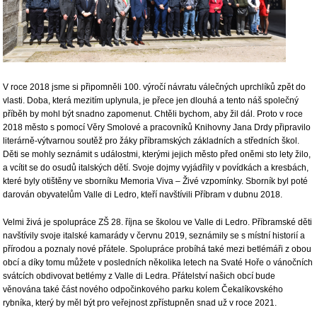
V roce 2018 jsme si připomněli 100. výročí návratu válečných uprchlíků zpět do
vlasti. Doba, která mezitím uplynula, je přece jen dlouhá a tento náš společný
příběh by mohl být snadno zapomenut. Chtěli bychom, aby žil dál. Proto v roce
2018 město s pomocí Věry Smolové a pracovníků Knihovny Jana Drdy připravilo
literárně-výtvarnou soutěž pro žáky příbramských základních a středních škol.
Děti se mohly seznámit s událostmi, kterými jejich město před oněmi sto lety žilo,
a vcítit se do osudů italských dětí. Svoje dojmy vyjádřily v povídkách a kresbách,
které byly otištěny ve sborníku Memoria Viva – Živé vzpomínky. Sborník byl poté
darován obyvatelům Valle di Ledro, kteří navštívili Příbram v dubnu 2018.
Velmi živá je spolupráce ZŠ 28. října se školou ve Valle di Ledro. Příbramské děti
navštívily svoje italské kamarády v červnu 2019, seznámily se s místní historií a
přírodou a poznaly nové přátele. Spolupráce probíhá také mezi betlémáři z obou
obcí a díky tomu můžete v posledních několika letech na Svaté Hoře o vánočních
svátcích obdivovat betlémy z Valle di Ledra. Přátelství našich obcí bude
věnována také část nového odpočinkového parku kolem Čekalíkovského
rybníka, který by měl být pro veřejnost zpřístupněn snad už v roce 2021.