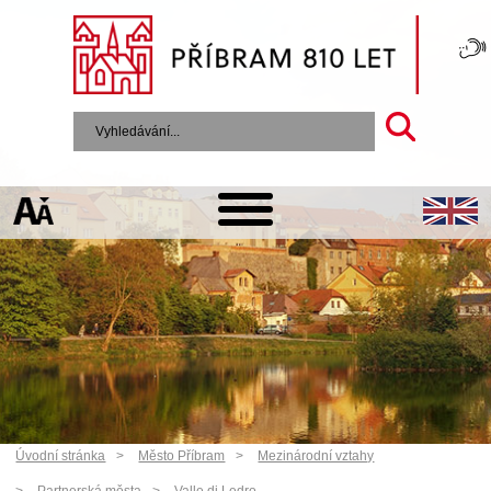
Úvodní stránka
Město Příbram
Mezinárodní vztahy