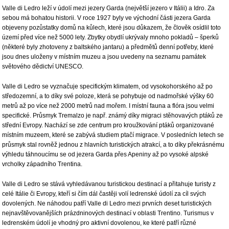
Valle di Ledro leží v údolí mezi jezery Garda (největší jezero v Itálii) a Idro. Za
sebou má bohatou historii. V roce 1927 byly ve východní části jezera Garda
objeveny pozůstatky domů na kůlech, které jsou důkazem, že člověk osídlil toto
území před více než 5000 lety. Zbytky obydlí ukrývaly mnoho pokladů – šperků
(některé byly zhotoveny z baltského jantaru) a předmětů denní potřeby, které
jsou dnes uloženy v místním muzeu a jsou uvedeny na seznamu památek
světového dědictví UNESCO.
Valle di Ledro se vyznačuje specifickým klimatem, od vysokohorského až po
středozemní, a to díky své poloze, která se pohybuje od nadmořské výšky 60
metrů až po více než 2000 metrů nad mořem. I místní fauna a flóra jsou velmi
specifické. Průsmyk Tremalzo je např. známý díky migraci stěhovavých ptáků ze
střední Evropy. Nachází se zde centrum pro kroužkování ptáků organizované
místním muzeem, které se zabývá studiem ptačí migrace. V posledních letech se
průsmyk stal rovněž jednou z hlavních turistických atrakcí, a to díky překrásnému
výhledu táhnoucímu se od jezera Garda přes Apeniny až po vysoké alpské
vrcholky západního Trentina.
Valle di Ledro se stává vyhledávanou turistickou destinací a přitahuje turisty z
celé Itálie či Evropy, kteří si čím dál častěji volí ledrenské údolí za cíl svých
dovolených. Ne náhodou patří Valle di Ledro mezi prvních deset turistických
nejnavštěvovanějších prázdninových destinací v oblasti Trentino. Turismus v
ledrenském údolí je vhodný pro aktivní dovolenou, ke které patří různé