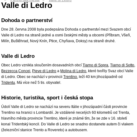
Partnerská města
Valle di Ledro
Valle di Ledro
Dohoda o partnerství
Dne 28. června 2008 byla podepsána Dohoda o partnerství mezi Svazem obcí
Valle di Ledro na straně jedné a osmi českými městy a obcemi (Příbram, Všeň,
Milín, Buštěhrad, Nový Knín, Ptice, Chyňava, Doksy) na straně druhé.
Valle di Ledro
Obec Ledro vznikla sloučením dosavadních obcí
Tiarno di Sopra
,
Tiarno di Sotto
,
Bezzecca
,
Concei
,
Pieve di Ledro
a
Molina di Ledro
, které tvořily Svaz obcí Valle
di Ledro. Obec se nachází v provincii
Trentino
, leží 40 km jihozápadně od
Tridentu
. Má více než 5 tis. obyvatel.
Historie, turistika, sport i česká stopa
Údolí Valle di Ledro se nachází na severu Itálie v jihozápadní části provincie
Trentino na hranici s Lombardií. Je vzdálené necelých 60 kilometrů od Trenta,
hlavního města provincie Trentino, které je známé tím, že se zde v 16. století
konal Tridentský koncil. Do Valle di Ledro se snadno dostanete autem či vlakem
(železniční stanice Trento a Rovereto) a autobusem.