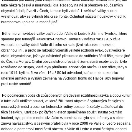
také některá česká a moravská jídla. Recepty na ně si předkové současných
obyvatel údolí přivezli z Čech, kam se byli v době 1. světové války nuceni
vystěhovat, aby se vyhnuli blížící se frontě. Ochutnat můžete houskový knedlík,
bramborovou polentu a mnohé jiné.
Během první světové války patřilo údolí Valle di Ledro k Jižnímu Tyrolsku, které
spadalo pod tehdejší Rakousko-Uhersko. Jakmile v květnu roku 1915 Itálie
vstoupila do války, údolí Valle di Ledro se stalo jižní rakousko-uherskou
obrannou linií, a proto se rakouští vojenští velitelé rozhodli evakuovat veškeré
civilní obyvatelstvo, jež bylo následně přesunuto do vnitřních částí říše, mimo jiné
do Čech a Moravy. Civilní obyvatelstvo, převážně ženy, starší osoby a děti, bylo
rozděleno do skupin, které byly přiděleny jednotlivým obcím. O rok dříve, tedy v
roce 1914, byli muži ve věku 16 až 50 let odvedeni, zařazeni do rakousko-
uherské armády a vysláni zejména na východní frontu do Haliče, aby bojovali
proti ruské armádě.
Po počátečních obtížích způsobených především rozdílností jazyka a obou kultur
a také kvůli obtížné situaci, ve které žili i sami obyvatelé vybraných českých a
moravských měst a obcí, se ledrenské rodiny postupně začaly začleňovat do
těch českých. Když pak po čtyřech letech společného soužití nastal okamžik
loučení, bylo prolito mnoho slz. Jako vzpomínka na tyto smutné roky a s cílem
znovu navázat styky s českými přáteli byla v roce 2008 ve Valle di Ledro sepsána
dohoda o partnerství mezi šesti obcemi z Valle di Ledro a osmi českými obcemi