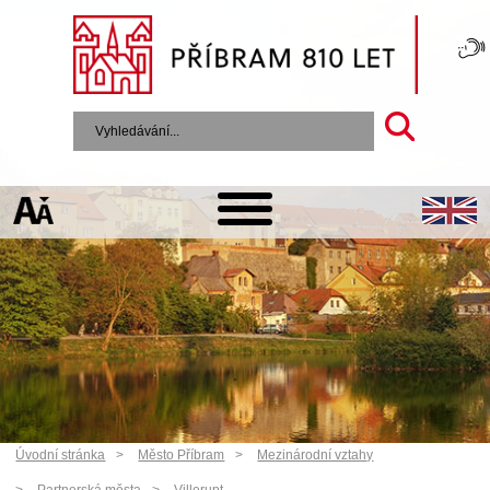
Úvodní stránka
Město Příbram
Mezinárodní vztahy