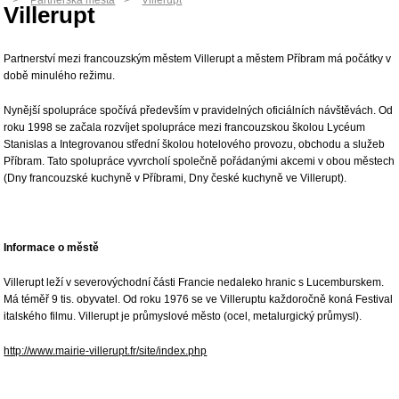
Partnerská města
Villerupt
Villerupt
Partnerství mezi francouzským městem Villerupt a městem Příbram má počátky v
době minulého režimu.
Nynější spolupráce spočívá především v pravidelných oficiálních návštěvách. Od
roku 1998 se začala rozvíjet spolupráce mezi francouzskou školou Lycéum
Stanislas a Integrovanou střední školou hotelového provozu, obchodu a služeb
Příbram. Tato spolupráce vyvrcholí společně pořádanými akcemi v obou městech
(Dny francouzské kuchyně v Příbrami, Dny české kuchyně ve Villerupt).
Informace o městě
Villerupt leží v severovýchodní části Francie nedaleko hranic s Lucemburskem.
Má téměř 9 tis. obyvatel. Od roku 1976 se ve Villeruptu každoročně koná Festival
italského filmu. Villerupt je průmyslové město (ocel, metalurgický průmysl).
http://www.mairie-villerupt.fr/site/index.php