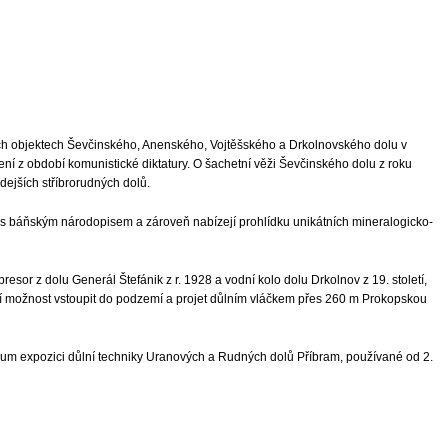
kých objektech Ševčinského, Anenského, Vojtěšského a Drkolnovského dolu v
 z období komunistické diktatury. O šachetní věži Ševčinského dolu z roku
ejších stříbrorudných dolů.
jí s báňským národopisem a zároveň nabízejí prohlídku unikátních mineralogicko-
resor z dolu Generál Štefánik z r. 1928 a vodní kolo dolu Drkolnov z 19. století,
atří možnost vstoupit do podzemí a projet důlním vláčkem přes 260 m Prokopskou
um expozici důlní techniky Uranových a Rudných dolů Příbram, používané od 2.