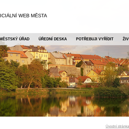
ICIÁLNÍ WEB MĚSTA
MĚSTSKÝ ÚŘAD
ÚŘEDNÍ DESKA
POTŘEBUJI VYŘÍDIT
ŽI
Úvodní stránk