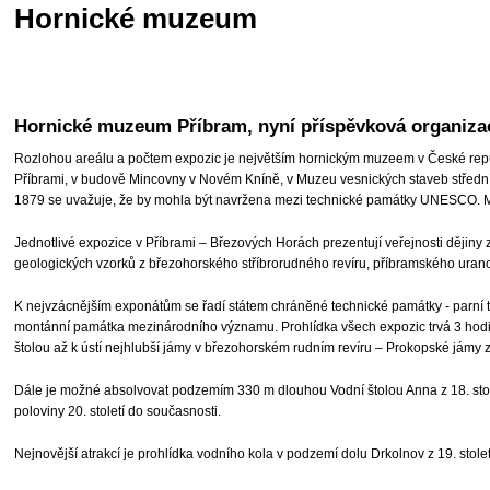
Hornické muzeum
Hornické muzeum Příbram, nyní příspěvková organizace
Rozlohou areálu a počtem expozic je největším hornickým muzeem v České repub
Příbrami, v budově Mincovny v Novém Kníně, v Muzeu vesnických staveb střední
1879 se uvažuje, že by mohla být navržena mezi technické památky UNESCO. Muz
Jednotlivé expozice v Příbrami – Březových Horách prezentují veřejnosti dějiny
geologických vzorků z březohorského stříbrorudného revíru, příbramského urano
K nejvzácnějším exponátům se řadí státem chráněné technické památky - parní těžní
montánní památka mezinárodního významu. Prohlídka všech expozic trvá 3 hodiny,
štolou až k ústí nejhlubší jámy v březohorském rudním revíru – Prokopské jámy z
Dále je možné absolvovat podzemím 330 m dlouhou Vodní štolou Anna z 18. sto
poloviny 20. století do současnosti.
Nejnovější atrakcí je prohlídka vodního kola v podzemí dolu Drkolnov z 19. stolet