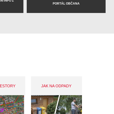
Í INFO Z
PORTÁL OBČANA
VESTORY
JAK NA ODPADY