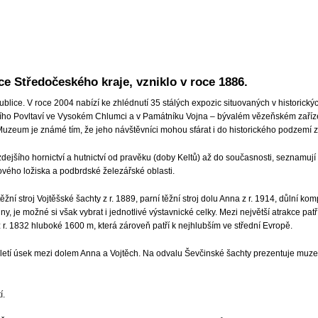
 Středočeského kraje, vzniklo v roce 1886.
lice. V roce 2004 nabízí ke zhlédnutí 35 stálých expozic situovaných v historic
ho Povltaví ve Vysokém Chlumci a v Památníku Vojna – bývalém vězeňském zařízení
eum je známé tím, že jeho návštěvníci mohou sfárat i do historického podzemí zd
 zdejšího hornictví a hutnictví od pravěku (doby Keltů) až do současnosti, seznamu
vého ložiska a podbrdské železářské oblasti.
 stroj Vojtěšské šachty z r. 1889, parní těžní stroj dolu Anna z r. 1914, důlní komp
 je možné si však vybrat i jednotlivé výstavnické celky. Mezi největší atrakce p
 r. 1832 hluboké 1600 m, která zároveň patří k nejhlubším ve střední Evropě.
letí úsek mezi dolem Anna a Vojtěch. Na odvalu Ševčinské šachty prezentuje muze
í.