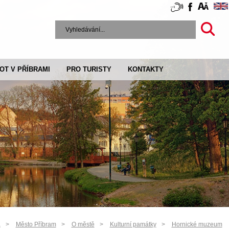
VOT V PŘÍBRAMI
PRO TURISTY
KONTAKTY
a
Město Příbram
O městě
Kulturní památky
Hornické muzeum