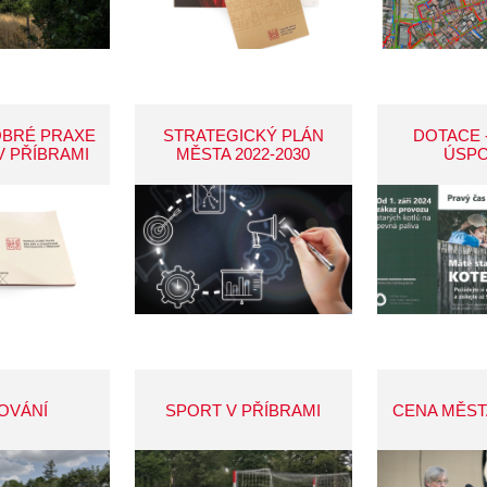
OBRÉ PRAXE
STRATEGICKÝ PLÁN
DOTACE 
V PŘÍBRAMI
MĚSTA 2022-2030
ÚSP
OVÁNÍ
SPORT V PŘÍBRAMI
CENA MĚST