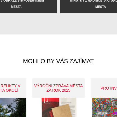
 V OBRAZE S INFOSERVISEM
MINUTKY Z RADNICE: AKTUÁLN
MĚSTA
MĚSTA
MOHLO BY VÁS ZAJÍMAT
 RELIKTY V
VÝROČNÍ ZPRÁVA MĚSTA
PRO IN
I A OKOLÍ
ZA ROK 2025