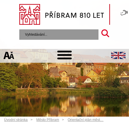
Úvodní stránka
Město Příbram
Orientační plán měst…