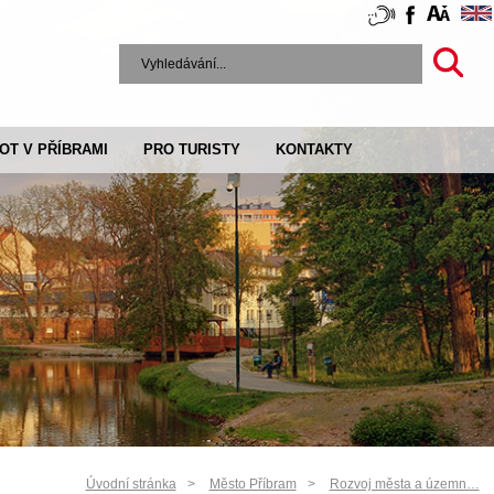
VOT V PŘÍBRAMI
PRO TURISTY
KONTAKTY
Úvodní stránka
Město Příbram
Rozvoj města a územn…