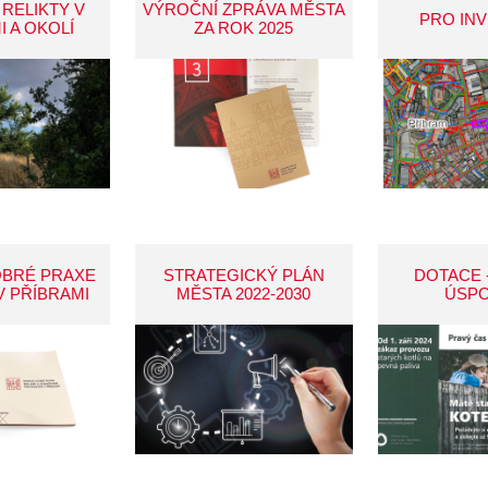
 RELIKTY V
VÝROČNÍ ZPRÁVA MĚSTA
PRO IN
I A OKOLÍ
ZA ROK 2025
OBRÉ PRAXE
STRATEGICKÝ PLÁN
DOTACE 
V PŘÍBRAMI
MĚSTA 2022-2030
ÚSP