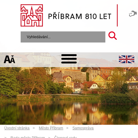
Úvodní stránka
Město Příbram
Samospráva