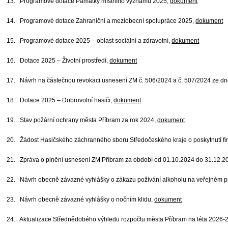
13. Programové dotace Památky místního významu 2025,
dokument
14. Programové dotace Zahraniční a meziobecní spolupráce 2025,
dokument
15. Programové dotace 2025 – oblast sociální a zdravotní,
dokument
16. Dotace 2025 – Životní prostředí,
dokument
17. Návrh na částečnou revokaci usnesení ZM č. 506/2024 a č. 507/2024 ze d
18. Dotace 2025 – Dobrovolní hasiči,
dokument
19. Stav požární ochrany města Příbram za rok 2024,
dokument
20. Žádost Hasičského záchranného sboru Středočeského kraje o poskytnutí fi
21. Zpráva o plnění usnesení ZM Příbram za období od 01.10.2024 do 31.12.2
22. Návrh obecně závazné vyhlášky o zákazu požívání alkoholu na veřejném pr
23. Návrh obecně závazné vyhlášky o nočním klidu,
dokument
24. Aktualizace Střednědobého výhledu rozpočtu města Příbram na léta 2026-