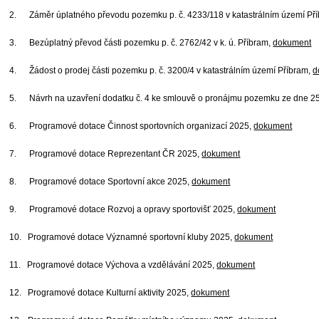
2. Záměr úplatného převodu pozemku p. č. 4233/118 v katastrálním území Příb
3. Bezúplatný převod části pozemku p. č. 2762/42 v k. ú. Příbram,
dokument
4. Žádost o prodej části pozemku p. č. 3200/4 v katastrálním území Příbram,
d
5. Návrh na uzavření dodatku č. 4 ke smlouvě o pronájmu pozemku ze dne 25.0
6. Programové dotace Činnost sportovních organizací 2025,
dokument
7. Programové dotace Reprezentant ČR 2025,
dokument
8. Programové dotace Sportovní akce 2025,
dokument
9. Programové dotace Rozvoj a opravy sportovišť 2025,
dokument
10. Programové dotace Významné sportovní kluby 2025,
dokument
11. Programové dotace Výchova a vzdělávání 2025,
dokument
12. Programové dotace Kulturní aktivity 2025,
dokument