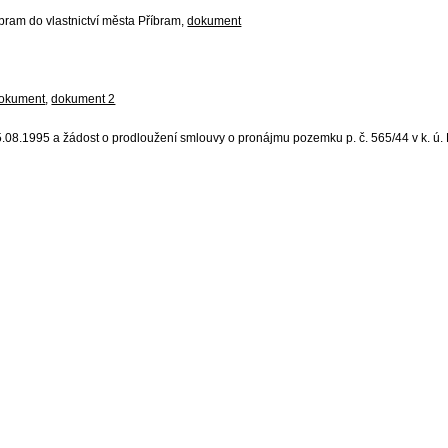
ram do vlastnictví města Příbram,
dokument
okument
,
dokument 2
8.1995 a žádost o prodloužení smlouvy o pronájmu pozemku p. č. 565/44 v k. ú.