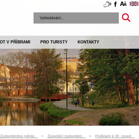
VOT V PŘÍBRAMI
PRO TURISTY
KONTAKTY
Zastupitelstvo města…
Zasedání zastupitels…
Podklady k 30. zased…