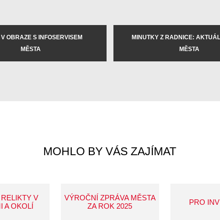
 V OBRAZE S INFOSERVISEM
MINUTKY Z RADNICE: AKTUÁLN
MĚSTA
MĚSTA
MOHLO BY VÁS ZAJÍMAT
 RELIKTY V
VÝROČNÍ ZPRÁVA MĚSTA
PRO IN
I A OKOLÍ
ZA ROK 2025