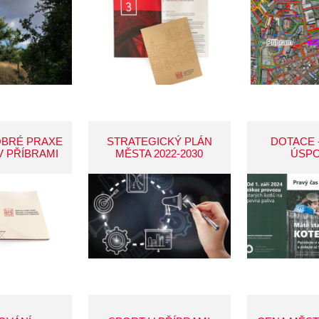
OBRÉ PRAXE
STRATEGICKÝ PLÁN
DOTACE 
V PŘÍBRAMI
MĚSTA 2022-2030
ÚSP