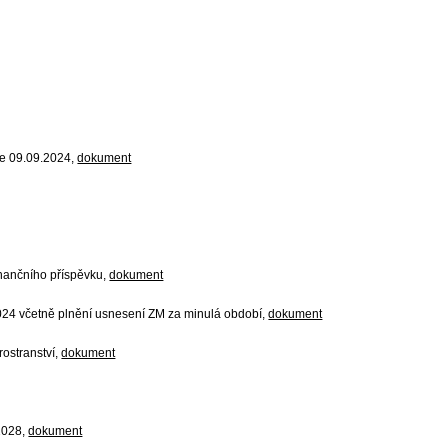
ne 09.09.2024,
dokument
nančního příspěvku,
dokument
024 včetně plnění usnesení ZM za minulá období,
dokument
ostranství,
dokument
2028,
dokument