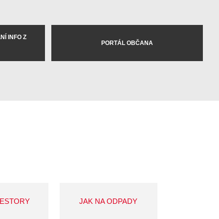
Í INFO Z
PORTÁL OBČANA
VESTORY
JAK NA ODPADY