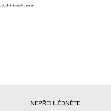
t
,
doplnění
,
návrh usnesení
NEPŘEHLÉDNĚTE