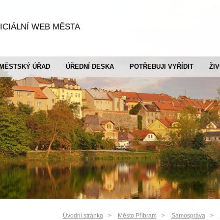
ICIÁLNÍ WEB MĚSTA
MĚSTSKÝ ÚŘAD
ÚŘEDNÍ DESKA
POTŘEBUJI VYŘÍDIT
ŽI
Úvodní stránka
Město Příbram
Samospráva