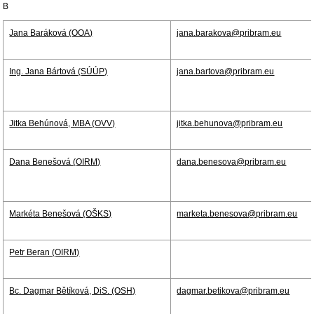
B
Jana Baráková (OOA)
jana.barakova@pribram.eu
Ing. Jana Bártová (SÚÚP)
jana.bartova@pribram.eu
Jitka Behúnová, MBA (OVV)
jitka.behunova@pribram.eu
Dana Benešová (OIRM)
dana.benesova@pribram.eu
Markéta Benešová (OŠKS)
marketa.benesova@pribram.eu
Petr Beran (OIRM)
Bc. Dagmar Bětíková, DiS. (OSH)
dagmar.betikova@pribram.eu