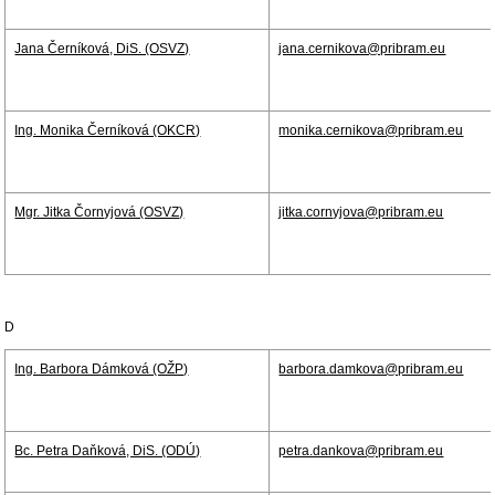
Jana Černíková, DiS. (OSVZ)
jana.cernikova@pribram.eu
Ing. Monika Černíková (OKCR)
monika.cernikova@pribram.eu
Mgr. Jitka Čornyjová (OSVZ)
jitka.cornyjova@pribram.eu
D
Ing. Barbora Dámková (OŽP)
barbora.damkova@pribram.eu
Bc. Petra Daňková, DiS. (ODÚ)
petra.dankova@pribram.eu