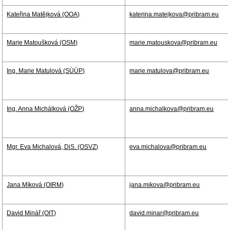
Kateřina Matějková (OOA)
katerina.matejkova@pribram.eu
Marie Matoušková (OSM)
marie.matouskova@pribram.eu
Ing. Marie Matulová (SÚÚP)
marie.matulova@pribram.eu
Ing. Anna Michálková (OŽP)
anna.michalkova@pribram.eu
Mgr. Eva Michalová, DiS. (OSVZ)
eva.michalova@pribram.eu
Jana Míková (OIRM)
jana.mikova@pribram.eu
David Minář (OIT)
david.minar@pribram.eu