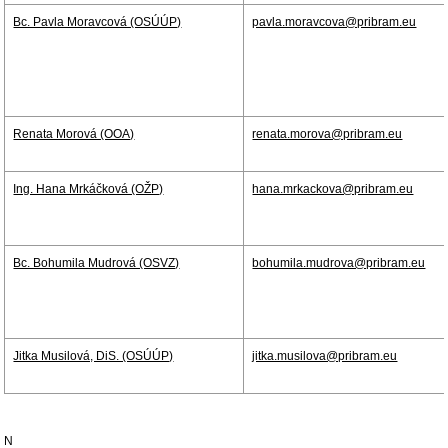
Bc. Pavla Moravcová (OSÚÚP)
pavla.moravcova@pribram.eu
Renata Morová (OOA)
renata.morova@pribram.eu
Ing. Hana Mrkáčková (OŽP)
hana.mrkackova@pribram.eu
Bc. Bohumila Mudrová (OSVZ)
bohumila.mudrova@pribram.eu
Jitka Musilová, DiS. (OSÚÚP)
jitka.musilova@pribram.eu
N