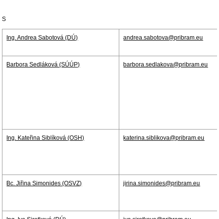
S
Ing. Andrea Sabotová (DÚ)
andrea.sabotova@pribram.eu
Barbora Sedláková (SÚÚP)
barbora.sedlakova@pribram.eu
Ing. Kateřina Siblíková (OSH)
katerina.siblikova@pribram.eu
Bc. Jiřina Simonides (OSVZ)
jirina.simonides@pribram.eu