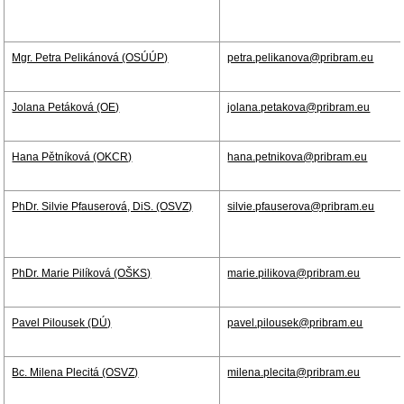
Mgr. Petra Pelikánová (OSÚÚP)
petra.pelikanova@pribram.eu
Jolana Petáková (OE)
jolana.petakova@pribram.eu
Hana Pětníková (OKCR)
hana.petnikova@pribram.eu
PhDr. Silvie Pfauserová, DiS. (OSVZ)
silvie.pfauserova@pribram.eu
PhDr. Marie Pilíková (OŠKS)
marie.pilikova@pribram.eu
Pavel Pilousek (DÚ)
pavel.pilousek@pribram.eu
Bc. Milena Plecitá (OSVZ)
milena.plecita@pribram.eu