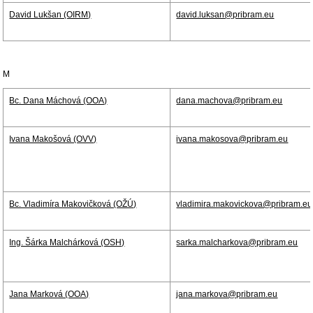
David Lukšan (OIRM)
david.luksan@pribram.eu
M
Bc. Dana Máchová (OOA)
dana.machova@pribram.eu
Ivana Makošová (OVV)
ivana.makosova@pribram.eu
Bc. Vladimíra Makovičková (OŽÚ)
vladimira.makovickova@pribram.eu
Ing. Šárka Malchárková (OSH)
sarka.malcharkova@pribram.eu
Jana Marková (OOA)
jana.markova@pribram.eu