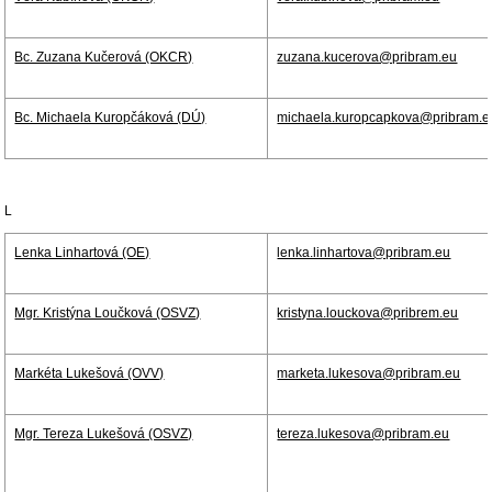
Bc. Zuzana Kučerová (OKCR)
zuzana.kucerova@pribram.eu
Bc. Michaela Kuropčáková (DÚ)
michaela.kuropcapkova@pribram.e
L
Lenka Linhartová (OE)
lenka.linhartova@pribram.eu
Mgr. Kristýna Loučková (OSVZ)
kristyna.louckova@pribrem.eu
Markéta Lukešová (OVV)
marketa.lukesova@pribram.eu
Mgr. Tereza Lukešová (OSVZ)
tereza.lukesova@pribram.eu