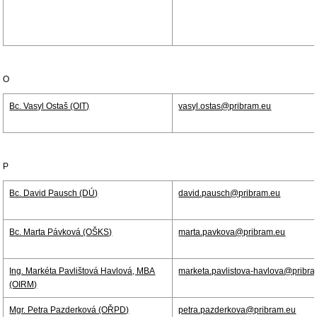
O
Bc. Vasyl Ostaš (OIT)
vasyl.ostas@pribram.eu
P
Bc. David Pausch (DÚ)
david.pausch@pribram.eu
Bc. Marta Pávková (OŠKS)
marta.pavkova@pribram.eu
Ing. Markéta Pavlištová Havlová, MBA
marketa.pavlistova-havlova@pribr
(OIRM)
Mgr. Petra Pazderková (OŘPD)
petra.pazderkova@pribram.eu