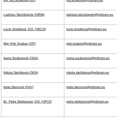
Ing. Iva Sirotková (DÚ)
iva.sirotkova@pribram.eu
Ladislav Skočdopole (OIRM)
ladislav.skocdopole@pribram.eu
Lucie Smolková, DiS. (OKCR)
lucie.smolkova@pribram.eu
Mgr. Petr Soukup (OIT)
petr.soukup@pribram.eu
Ivana Soukupová (OOA)
ivana.soukupova@pribram.eu
Nikola Stehlíková (OOA)
nikola.stehlikova@pribram.eu
Iveta Sternová (OVV)
iveta.sternova@pribram.eu
Bc. Petra Stoklasová, DiS. (OPVZ)
petra.stoklasova@pribram.eu