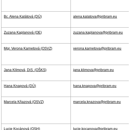
Bc. Alena Kalátová (DÚ)
alena.kalatova@pribram.eu
Zuzana Kaplanová (OE)
zuzana.kaplanova@pribram.eu
Mgr. Verona Karnetová (OSVZ)
verona.karnetova@pribram.eu
Jana Klímová, DiS. (OŠKS)
jana.klimova@pribram.eu
Hana Knapová (DÚ)
hana.knapova@pribram.eu
Marcela Kňazová (OSVZ)
marcela.knazova@pribram.eu
Lucie Kocánová (OSH)
lucie.kocanova@pribram.eu