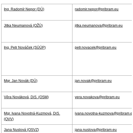
Ing. Radomír Nepor (DÚ)
radomir.nepor@pribram.eu
Jitka Neumanová (OŽÚ)
jitka.neumanova@pribram.eu
Ing. Petr Nováček (SÚÚP)
petr.novacek@pribram.eu
Mgr. Jan Novák (DÚ)
jan.novak@pribram.eu
Věra Nováková, DiS. (OSM)
vera.novakova@pribram.eu
Mgr. Ivana Novotná-Kuzmová, DiS.
ivana.novotna-kuzmova@pribram.e
(OVV)
Jana Nuslová (OSVZ)
jana.nuslova@pribram.eu