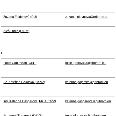
Zuzana Foldynová (DÚ)
zuzana.foldynova@pribram.eu
Aleš Furch (OIRM)
G
Lucie Gablovská (OSH)
lucie.gablovska@pribram.eu
Bc. Kateřina Gajarská (OSVZ)
katerina.gajarska@pribram.eu
Ing. Kateřina Gašparová, Ph.D. (OŽP)
katerina.gasparova@pribram.eu
Bc. Irena Glogarová (OPVZ)
irena.glogarova@pribram.eu