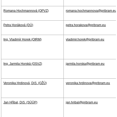
Romana Hochmannová (OPVZ)
romana.hochmannova@pribram.eu
Petra Horáková (DÚ)
petra.horakova@pribram.eu
Ing. Vladimír Horek (OIRM)
vladimir.horek@pribram.eu
Ing. Jarmila Horská (OSVZ)
jarmila.horska@pribram.eu
Veronika Hrdinová, DiS. (OŽÚ)
veronika.hrdinova@pribram.eu
Jan Hříbal, DiS. (SÚÚP)
jan.hribal@pribram.eu