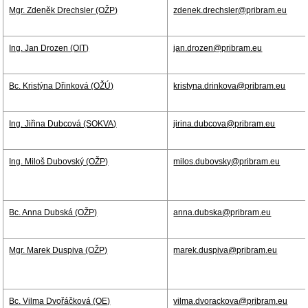
Mgr. Zdeněk Drechsler (OŽP)
zdenek.drechsler@pribram.eu
Ing. Jan Drozen (OIT)
jan.drozen@pribram.eu
Bc. Kristýna Dřinková (OŽÚ)
kristyna.drinkova@pribram.eu
Ing. Jiřina Dubcová (SOKVA)
jirina.dubcova@pribram.eu
Ing. Miloš Dubovský (OŽP)
milos.dubovsky@pribram.eu
Bc. Anna Dubská (OŽP)
anna.dubska@pribram.eu
Mgr. Marek Duspiva (OŽP)
marek.duspiva@pribram.eu
Bc. Vilma Dvořáčková (OE)
vilma.dvorackova@pribram.eu