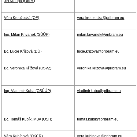
Jiří Kroupa (OIRM)
Věra Kroužecká (OE)
vera.krouzecka@pribram.eu
Ing. Milan Křivánek (SÚÚP)
milan.krivanek@pribram.eu
Bc. Lucie Křížová (DÚ)
lucie.krizova@pribram.eu
Bc. Veronika Křížová (OSVZ)
veronika.krizova@pribram.eu
Ing. Vladimír Kuba (OSÚÚP)
vladimir.kuba@pribram.eu
Bc. Tomáš Kubík, MBA (OSH)
tomas.kubik@pribram.eu
Věra Kubínová (OKCR)
vera.kubinova@pribram.eu