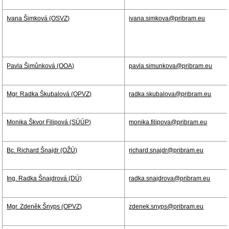
Ivana Šimková (OSVZ)
ivana.simkova@pribram.eu
Pavla Šimůnková (OOA)
pavla.simunkova@pribram.eu
Mgr. Radka Škubalová (OPVZ)
radka.skubalova@pribram.eu
Monika Škvor Filipová (SÚÚP)
monika.filipova@pribram.eu
Bc. Richard Šnajdr (OŽÚ)
richard.snajdr@pribram.eu
Ing. Radka Šnajdrová (DÚ)
radka.snajdrova@pribram.eu
Mgr. Zdeněk Šnyps (OPVZ)
zdenek.snyps@pribram.eu