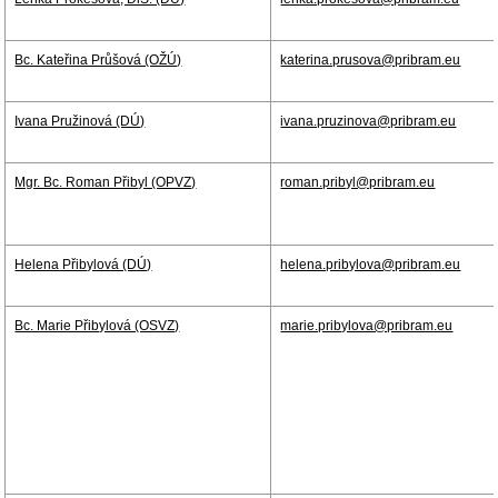
Bc. Kateřina Průšová (OŽÚ)
katerina.prusova@pribram.eu
Ivana Pružinová (DÚ)
ivana.pruzinova@pribram.eu
Mgr. Bc. Roman Přibyl (OPVZ)
roman.pribyl@pribram.eu
Helena Přibylová (DÚ)
helena.pribylova@pribram.eu
Bc. Marie Přibylová (OSVZ)
marie.pribylova@pribram.eu