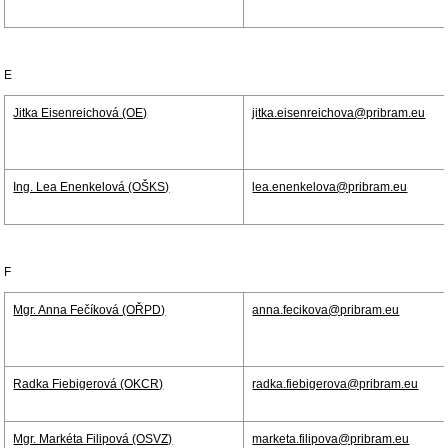
E
Jitka Eisenreichová (OE)
jitka.eisenreichova@pribram.eu
Ing. Lea Enenkelová (OŠKS)
lea.enenkelova@pribram.eu
F
Mgr. Anna Fečíková (OŘPD)
anna.fecikova@pribram.eu
Radka Fiebigerová (OKCR)
radka.fiebigerova@pribram.eu
Mgr. Markéta Filipová (OSVZ)
marketa.filipova@pribram.eu