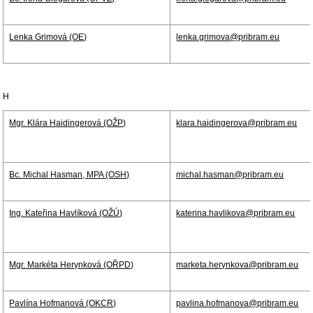
Lenka Grimová (OE)
lenka.grimova@pribram.eu
H
Mgr. Klára Haidingerová (OŽP)
klara.haidingerova@pribram.eu
Bc. Michal Hasman, MPA (OSH)
michal.hasman@pribram.eu
Ing. Kateřina Havlíková (OŽÚ)
katerina.havlikova@pribram.eu
Mgr. Markéta Herynková (OŘPD)
marketa.herynkova@pribram.eu
Pavlína Hofmanová (OKCR)
pavlina.hofmanova@pribram.eu