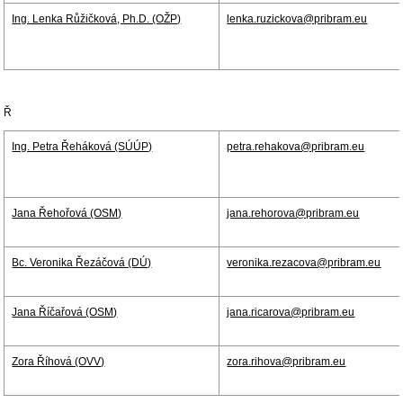
Ing. Lenka Růžičková, Ph.D. (OŽP)
lenka.ruzickova@pribram.eu
Ř
Ing. Petra Řeháková (SÚÚP)
petra.rehakova@pribram.eu
Jana Řehořová (OSM)
jana.rehorova@pribram.eu
Bc. Veronika Řezáčová (DÚ)
veronika.rezacova@pribram.eu
Jana Říčařová (OSM)
jana.ricarova@pribram.eu
Zora Říhová (OVV)
zora.rihova@pribram.eu