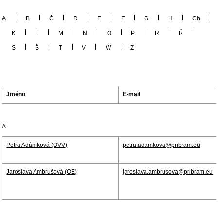
A
B
Č
D
E
F
G
H
Ch
K
L
M
N
O
P
R
Ř
S
Š
T
V
W
Z
Jméno
E-mail
A
Petra Adámková (OVV)
petra.adamkova@pribram.eu
Jaroslava Ambrušová (OE)
jaroslava.ambrusova@pribram.eu