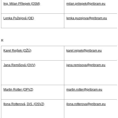
Ing. Milan Přílepek (OSM)
milan.prilepek@pribram.eu
Lenka Pužejová (OE)
lenka.puzejova@pribram.eu
R
Karel Rejšek (OŽÚ)
karel.rejsek@pribram.eu
Jana Remišová (OVV)
jana.remisova@pribram.eu
Martin Rotter (OPVZ)
martin.rotter@pribram.eu
Ilona Rotterová, DiS. (OSVZ)
ilona.rotterova@pribram.eu