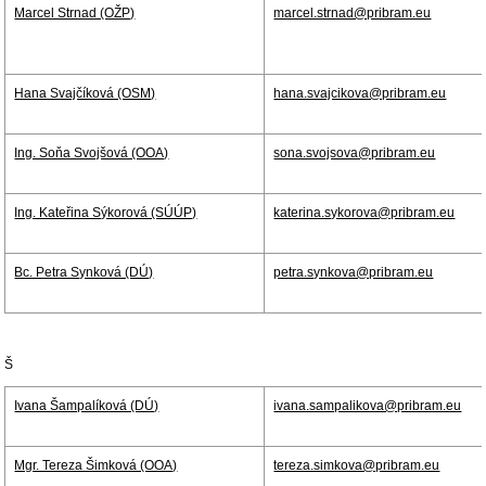
Marcel Strnad (OŽP)
marcel.strnad@pribram.eu
Hana Svajčíková (OSM)
hana.svajcikova@pribram.eu
Ing. Soňa Svojšová (OOA)
sona.svojsova@pribram.eu
Ing. Kateřina Sýkorová (SÚÚP)
katerina.sykorova@pribram.eu
Bc. Petra Synková (DÚ)
petra.synkova@pribram.eu
Š
Ivana Šampalíková (DÚ)
ivana.sampalikova@pribram.eu
Mgr. Tereza Šimková (OOA)
tereza.simkova@pribram.eu