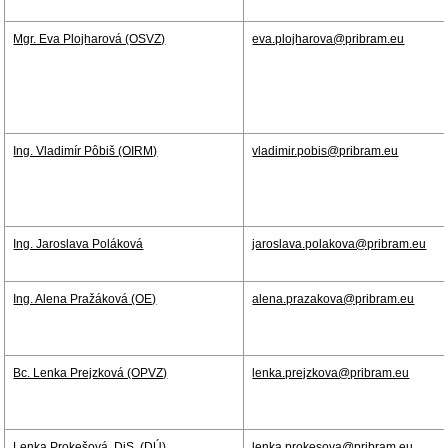
Mgr. Eva Plojharová (OSVZ)
eva.plojharova@pribram.eu
Ing. Vladimír Pôbiš (OIRM)
vladimir.pobis@pribram.eu
Ing. Jaroslava Poláková
jaroslava.polakova@pribram.eu
Ing. Alena Pražáková (OE)
alena.prazakova@pribram.eu
Bc. Lenka Prejzková (OPVZ)
lenka.prejzkova@pribram.eu
Lenka Prokešová, DiS. (DÚ)
lenka.prokesova@pribram.eu