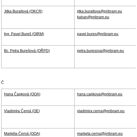
Jitka Buraltová (OKCR)
jitka.buraltova@pribram.eu
kahan@pribram.eu
Ing. Pavel Bureš (OIRM)
pavel.bures@pribram.eu
Bc. Petra Burešová (OŘPD)
petra.buresova@pribram.eu
Č
Hana Čapková (OOA)
hana.capkova@pribram.eu
Vladimíra Černá (OE)
vladimira.cerna@pribram.eu
Markéta Černá (OOA)
marketa.cerna@pribram.eu