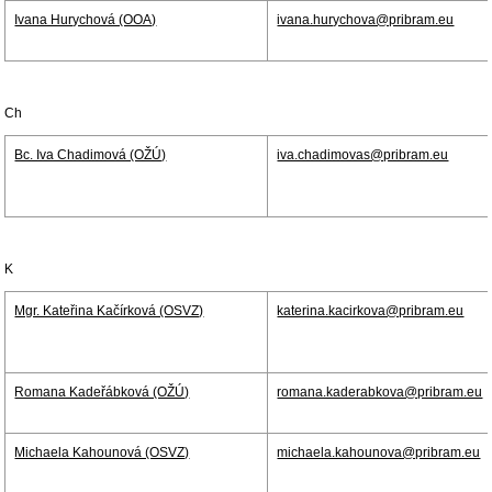
Ivana Hurychová (OOA)
ivana.hurychova@pribram.eu
Ch
Bc. Iva Chadimová (OŽÚ)
iva.chadimovas@pribram.eu
K
Mgr. Kateřina Kačírková (OSVZ)
katerina.kacirkova@pribram.eu
Romana Kadeřábková (OŽÚ)
romana.kaderabkova@pribram.eu
Michaela Kahounová (OSVZ)
michaela.kahounova@pribram.eu