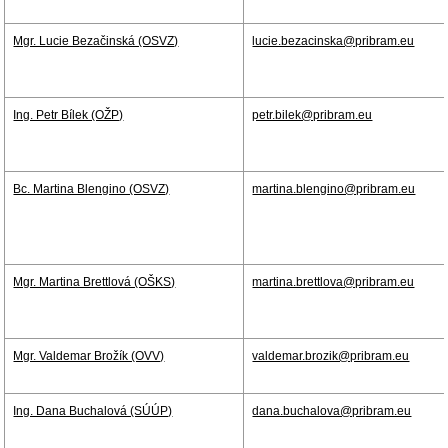
Mgr. Lucie Bezačinská (OSVZ)
lucie.bezacinska@pribram.eu
Ing. Petr Bílek (OŽP)
petr.bilek@pribram.eu
Bc. Martina Blengino (OSVZ)
martina.blengino@pribram.eu
Mgr. Martina Brettlová (OŠKS)
martina.brettlova@pribram.eu
Mgr. Valdemar Brožík (OVV)
valdemar.brozik@pribram.eu
Ing. Dana Buchalová (SÚÚP)
dana.buchalova@pribram.eu