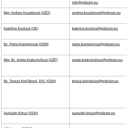
info@pribram.eu
Mgr. Andrea Koudelová (OŽÚ)
andrea.koudelova@pribram.eu
Kateřina Kozlová (OE)
katerina.kozlova@pribram.eu
Bc. Petra Kramperová (OSM)
petra.kramperova@pribram.eu
Mgr. Bc. Aneta Kratochvílová (OŽP)
aneta.kratochvilova@pribram.eu
Bc. Tereza Krejčíková, DiS. (OSH)
tereza.krejcikova@pribram.eu
Augustin Kreuz (OOA)
augustin.kreuz@pribram.eu