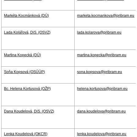
Markéta Kocmánková (DÚ)
marketa.kocmankova@pribram.eu
Lada Kolářová, DiS. (OSVZ)
lada.kolarova@pribram.eu
Martina Kopecká (DÚ)
martina.kopecka@pribram.eu
Soňa Kopsová (OSÚÚP)
sona.kopsova@pribram.eu
Bc. Helena Kortusová (OŽP)
helena.kortusova@pribram.eu
Dana Koudelová, DiS. (OSVZ)
dana.koudelova@pribram.eu
Lenka Koudelová (OKCR)
lenka.koudelova@pribram.eu