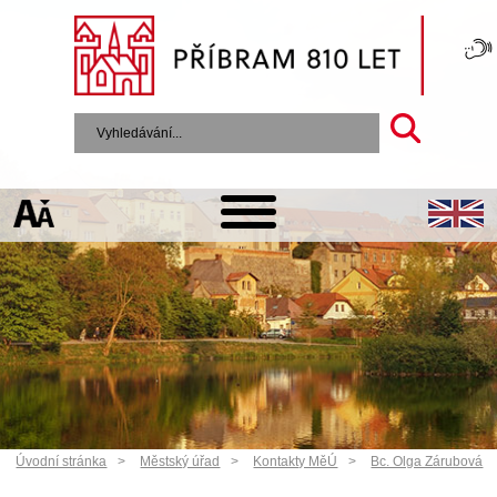
Úvodní stránka
Městský úřad
Kontakty MěÚ
Bc. Olga Zárubová