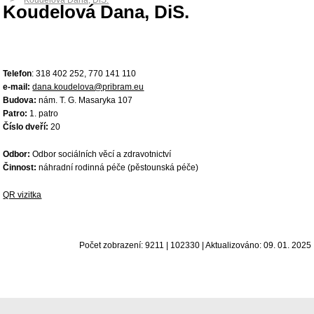
Koudelová Dana, DiS.
Koudelová Dana, DiS.
Telefon
: 318 402 252, 770 141 110
e-mail:
dana.koudelova@pribram.eu
Budova:
nám. T. G. Masaryka 107
Patro:
1. patro
Číslo dveří:
20
Odbor:
Odbor sociálních věcí a zdravotnictví
Činnost:
náhradní rodinná péče (pěstounská péče)
QR vizitka
Počet zobrazení: 9211 | 102330 | Aktualizováno: 09. 01. 2025