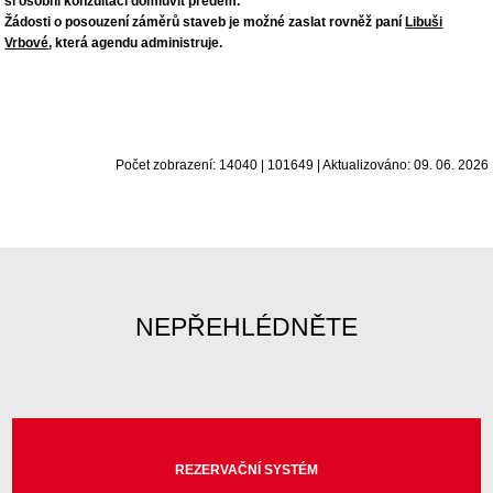
si osobní konzultaci domluvit předem.
Žádosti o posouzení záměrů staveb je možné zaslat rovněž paní
Libuši
Vrbové
, která agendu administruje.
Počet zobrazení: 14040 | 101649 | Aktualizováno: 09. 06. 2026
NEPŘEHLÉDNĚTE
REZERVAČNÍ SYSTÉM