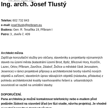
Ing. arch. Josef Tlu…
Ing. arch. Josef Tlustý
Telefon:
602 732 843
e-mail:
josef.tlusty@pribram.eu
Budova:
Gen. R. Tesaříka 19, Příbram I
Patro:
3., dveře č. 409
Architekt města
Zajišťuje konzultační služby pro občany, stavebníky a projektanty významných
staveb na území města (katastrální území Brod, Bytíz, Březové Hory, Kozičín,
Lazec, Orlov, Příbram, Zavržice, Zdaboř, Žežice a městské části Jerusalem,
Jesenice) v rámci projektové přípravy a architektonické tvorby návrhů nových
objektů a zařízení, stavebních úprav stávajících objektů (nástavba, přístavba) z
pohledu architektonické kvality navrhovaného řešení a urbanistických
souvislostí ve vazbě na umístění stavby.
DOPORUČENÍ.
Pana architekta je možné kontaktovat telefonicky nebo e-mailem před
podáním žádosti na stavební úřad (ve fázi studie, návrhu projektu). Je vhodné