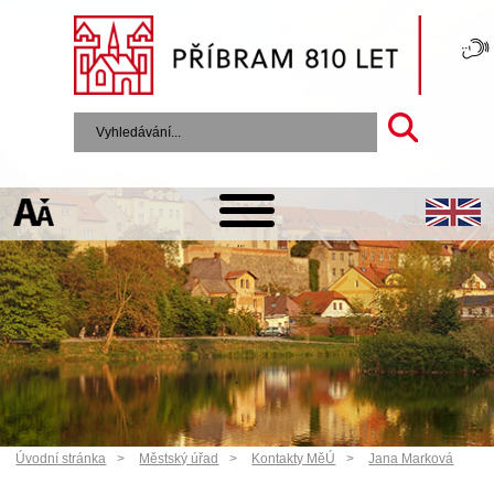
Úvodní stránka
Městský úřad
Kontakty MěÚ
Jana Marková