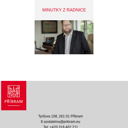
MINUTKY Z RADNICE
Tyršova 108, 261 01 Příbram
E-podatelna@pribram.eu
Tel: +420 318 402 211