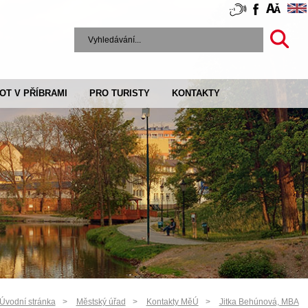
VOT V PŘÍBRAMI
PRO TURISTY
KONTAKTY
Úvodní stránka
Městský úřad
Kontakty MěÚ
Jitka Behúnová, MBA