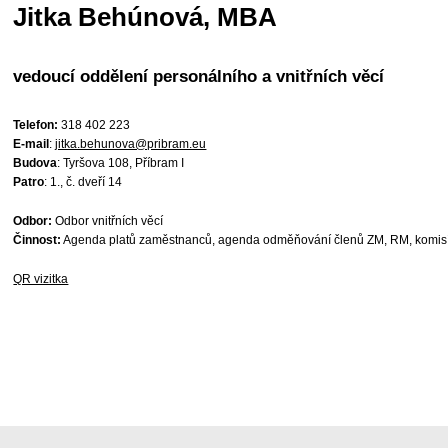
Jitka Behúnová, MBA
vedoucí oddělení personálního a vnitřních věcí
Telefon:
318 402 223
E-mail
:
jitka.behunova@pribram.eu
Budova
: Tyršova 108, Příbram I
Patro
: 1., č. dveří 14
Odbor:
Odbor vnitřních věcí
Činnost:
Agenda platů zaměstnanců, agenda odměňování členů ZM, RM, komisí
QR vizitka