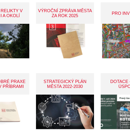
 RELIKTY V
VÝROČNÍ ZPRÁVA MĚSTA
PRO IN
I A OKOLÍ
ZA ROK 2025
OBRÉ PRAXE
STRATEGICKÝ PLÁN
DOTACE 
V PŘÍBRAMI
MĚSTA 2022-2030
ÚSP