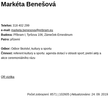
Markéta Benešová
Telefon:
318 402 299
e-mail:
marketa.benesova@pribram.eu
Budova:
Příbram I, Tyršova 106, Zámeček-Ernestinum
Patro:
přízemí
Odbor:
Odbor školství, kultury a sportu
Činnost:
referent kultury a sportu: agenda dotací v oblasti sport; pietní akty a
akce ceremoniálního rázu
QR vizitka
Počet zobrazení: 8571 | 102605 | Aktualizováno: 24. 09. 2019