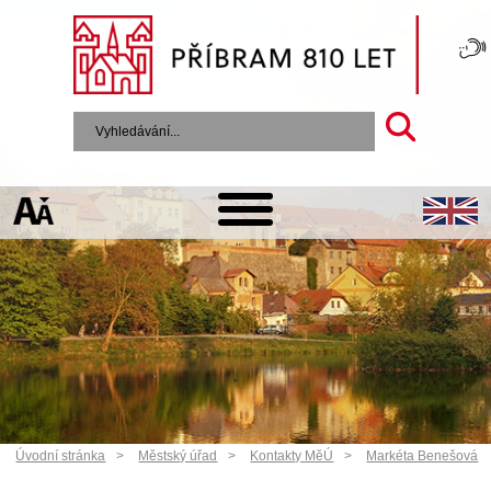
Úvodní stránka
Městský úřad
Kontakty MěÚ
Markéta Benešová