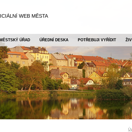
ICIÁLNÍ WEB MĚSTA
MĚSTSKÝ ÚŘAD
ÚŘEDNÍ DESKA
POTŘEBUJI VYŘÍDIT
ŽI
Úv