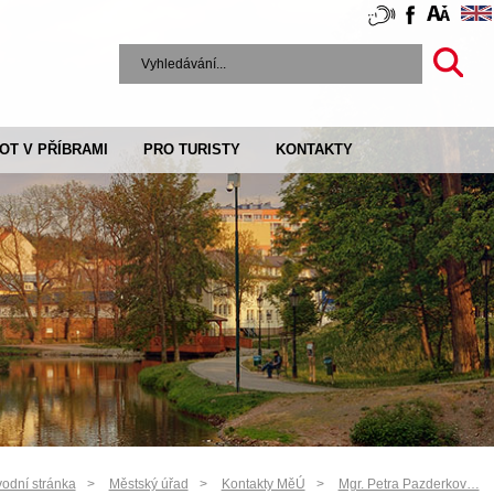
VOT V PŘÍBRAMI
PRO TURISTY
KONTAKTY
odní stránka
Městský úřad
Kontakty MěÚ
Mgr. Petra Pazderkov…