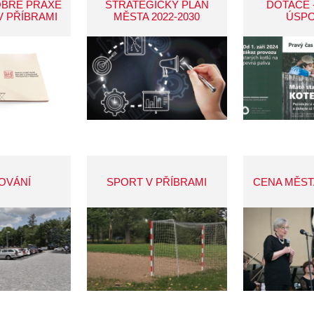
OBRÉ PRAXE
STRATEGICKÝ PLÁN
DOTACE 
V PŘÍBRAMI
MĚSTA 2022-2030
ÚSP
OVÁNÍ
SPORT V PŘÍBRAMI
CENA MĚST