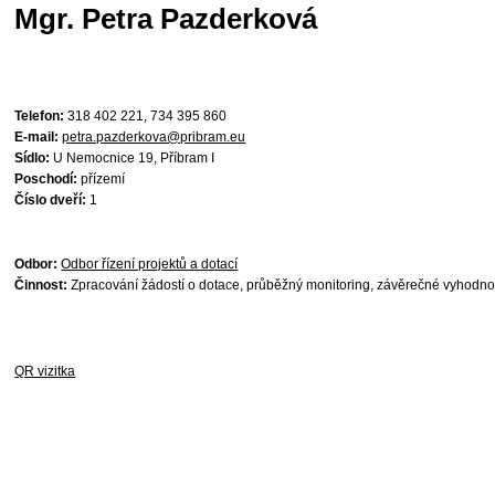
Mgr. Petra Pazderková
Telefon:
318 402 221, 734 395 860
E-mail:
petra.pazderkova@pribram.eu
Sídlo:
U Nemocnice 19, Příbram I
Poschodí:
přízemí
Číslo dveří:
1
Odbor:
Odbor řízení projektů a dotací
Činnost:
Zpracování žádostí o dotace, průběžný monitoring, závěrečné vyhodnoce
QR vizitka