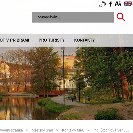
VOT V PŘÍBRAMI
PRO TURISTY
KONTAKTY
Úvodní stránka
Městský úřad
Kontakty MěÚ
Ing. Štochlová Venu…