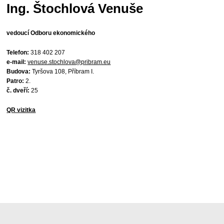
Ing. Štochlová Venuše
vedoucí Odboru ekonomického
Telefon:
318 402 207
e-mail:
venuse.stochlova@pribram.eu
Budova:
Tyršova 108, Příbram I.
Patro:
2.
č. dveří:
25
QR vizitka