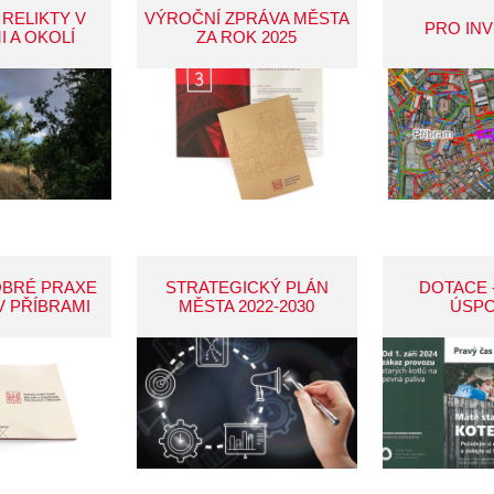
 RELIKTY V
VÝROČNÍ ZPRÁVA MĚSTA
PRO IN
I A OKOLÍ
ZA ROK 2025
OBRÉ PRAXE
STRATEGICKÝ PLÁN
DOTACE 
V PŘÍBRAMI
MĚSTA 2022-2030
ÚSP