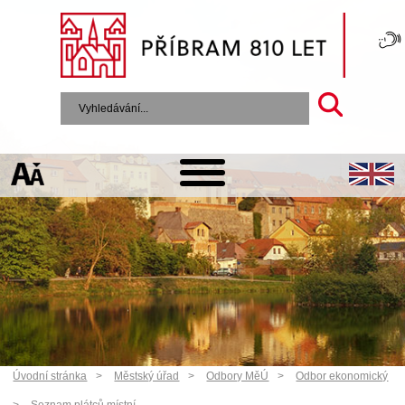
Úvodní stránka
Městský úřad
Odbory MěÚ
Odbor ekonomický