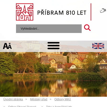
Úvodní stránka
Městský úřad
Odbory MěÚ