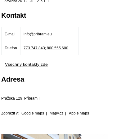
Zavřeno 24. 12.-26. 12. a 1. 1.
Kontakt
E-mail
info@pribram.eu
Telefon
773 747 843; 800 555 600
Všechny kontakty zde
Adresa
Pražská 129, Příbram I
Zobrazit v:
Google maps
|
Mapy.cz
|
Apple Maps