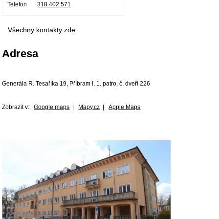
Telefon
318 402 571
Všechny kontakty zde
Adresa
Generála R. Tesaříka 19, Příbram I, 1. patro, č. dveří 226
Zobrazit v:
Google maps
|
Mapy.cz
|
Apple Maps