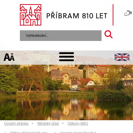
Úvodní stránka
Městský úřad
Odbory MěÚ