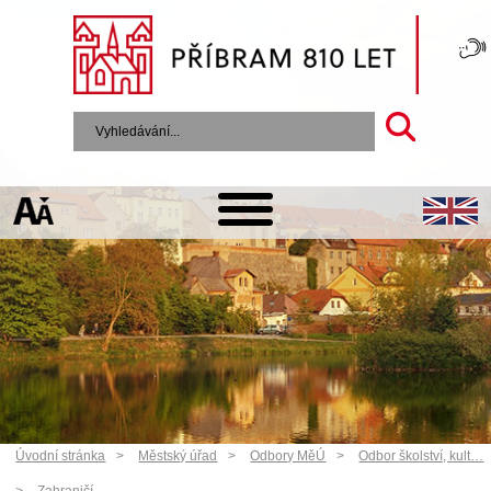
Úvodní stránka
Městský úřad
Odbory MěÚ
Odbor školství, kult…