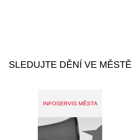
Tyršova 108, 261 01 Příbram
E-podatelna@pribram.eu
Tel: +420 318 402 211
ID datové schránky: 2ebbrqu
Ochrana osobních údajů
|
Cookies
Prohlášení o přístupnosti
INFOSERVIS
bližší informace
© 2026 Město Příbram. Všechna práva vyhrazena.