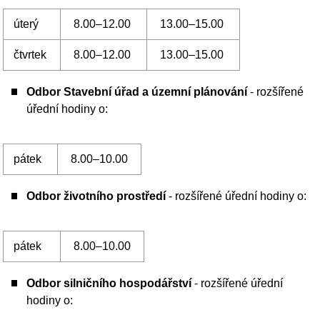
ID datové schránky města Příbram
: 2ebbrqu
Přehled rozšířených úředních hodin je zveřejněn také na
stránkách jednotlivých odborů.
Počet zobrazení: 259006 | 100003 | Aktualizováno: 01. 09.
2025
NEPŘEHLÉDNĚTE
REZERVAČNÍ SYSTÉM