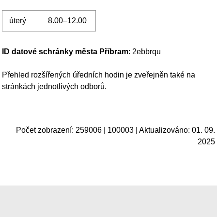
BUĎTE V OBRAZE S INFOSERVISEM MĚSTA
MINUTKY Z RADNICE: AKTUÁLNÍ INFO Z MĚSTA
PORTÁL OBČANA