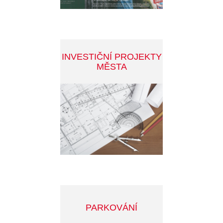
SLEDUJTE DĚNÍ VE MĚSTĚ
INFOSERVIS MĚSTA
MĚSTSKÝ ZPRAVODAJ