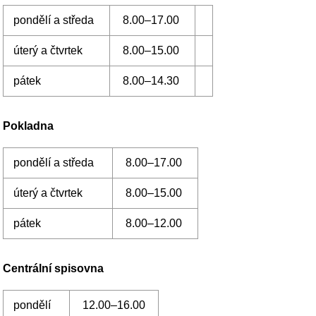
pondělí a středa
8.00–17.00
úterý a čtvrtek
8.00–15.00
pátek
8.00–12.00
Centrální spisovna
pondělí
12.00–16.00
středa
8.00–12.00
Informační centrum města Příbram
pondělí–neděle
9.00–17.00 (kromě 1. 1., 24.–26.
12.)
Kromě výše uvedených úředních hodin mají
některé odbory rozšířené úřední hodiny: