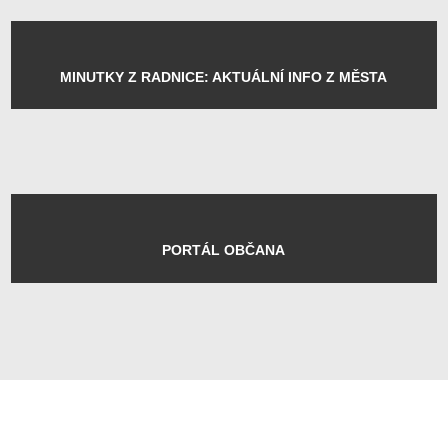
KRAJINNÉ RELIKTY V
PŘÍBRAMI A OKOLÍ
VÝROČNÍ ZPRÁVA
MĚSTA ZA ROK 2025