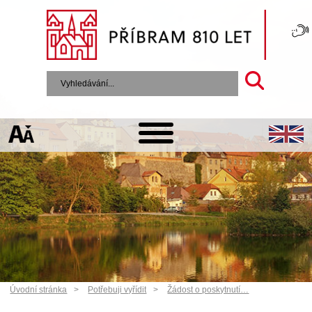
Úvodní stránka
Potřebuji vyřídit
Žádost o poskytnutí…