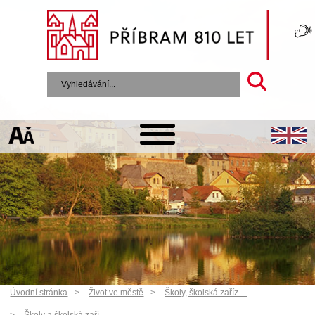
Úvodní stránka
Život ve městě
Školy, školská zaříz…