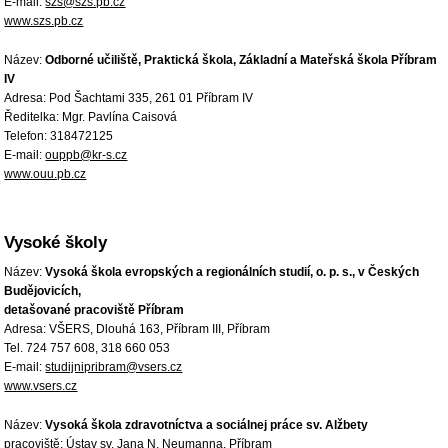
E-mail:
szs@szs.pb.cz
www.szs.pb.cz
Název:
Odborné učiliště, Praktická škola, Základní a Mateřská škola Příbram
IV
Adresa: Pod Šachtami 335, 261 01 Příbram IV
Ředitelka: Mgr. Pavlína Caisová
Telefon: 318472125
E-mail:
ouppb@kr-s.cz
www.ouu.pb.cz
Vysoké školy
Název:
Vysoká škola evropských a regionálních studií, o. p. s., v Českých
Budějovicích,
detašované pracoviště Příbram
Adresa: VŠERS, Dlouhá 163, Příbram III, Příbram
Tel. 724 757 608, 318 660 053
E-mail:
studijnipribram@vsers.cz
www.vsers.cz
Název:
Vysoká škola zdravotníctva a sociálnej práce sv. Alžbety
pracoviště: Ústav sv. Jana N. Neumanna, Příbram