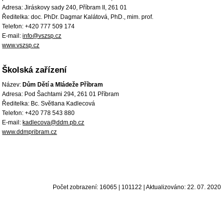
Adresa: Jiráskovy sady 240, Příbram II, 261 01
Ředitelka: doc. PhDr. Dagmar Kalátová, PhD., mim. prof.
Telefon: +420 777 509 174
E-mail:
info@vszsp.cz
www.vszsp.cz
Školská zařízení
Název:
Dům Dětí a Mládeže Příbram
Adresa: Pod Šachtami 294, 261 01 Příbram
Ředitelka: Bc. Světlana Kadlecová
Telefon: +420 778 543 880
E-mail:
kadlecova@ddm.pb.cz
www.ddmpribram.cz
Počet zobrazení: 16065 | 101122 | Aktualizováno: 22. 07. 2020