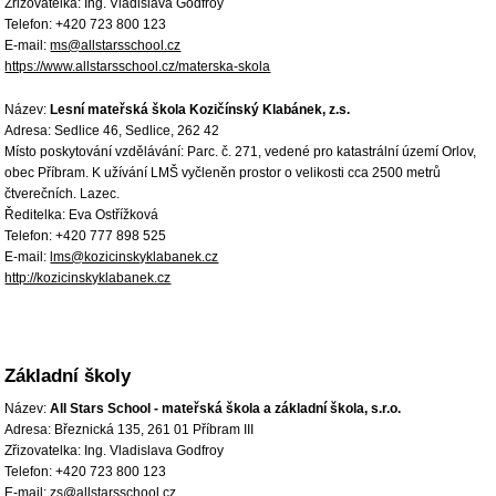
Zřizovatelka: Ing. Vladislava Godfroy
Telefon: +420 723 800 123
E-mail:
ms@allstarsschool.cz
https://www.allstarsschool.cz/materska-skola
Název:
Lesní mateřská škola Kozičínský Klabánek, z.s.
Adresa: Sedlice 46, Sedlice, 262 42
Místo poskytování vzdělávání: Parc. č. 271, vedené pro katastrální území Orlov,
obec Příbram. K užívání LMŠ vyčleněn prostor o velikosti cca 2500 metrů
čtverečních. Lazec.
Ředitelka: Eva Ostřížková
Telefon: +420 777 898 525
E-mail:
lms@kozicinskyklabanek.cz
http://kozicinskyklabanek.cz
Základní školy
Název:
All Stars School - mateřská škola a základní škola, s.r.o.
Adresa: Březnická 135, 261 01 Příbram III
Zřizovatelka: Ing. Vladislava Godfroy
Telefon: +420 723 800 123
E-mail:
zs@allstarsschool.cz