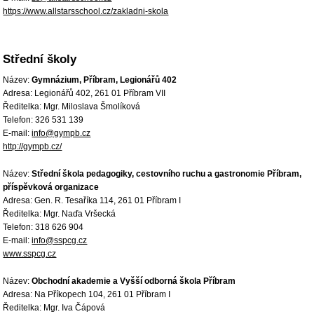
https://www.allstarsschool.cz/zakladni-skola
Střední školy
Název:
Gymnázium, Příbram, Legionářů 402
Adresa: Legionářů 402, 261 01 Příbram VII
Ředitelka: Mgr. Miloslava Šmolíková
Telefon: 326 531 139
E-mail:
info@gympb.cz
http://gympb.cz/
Název:
Střední škola pedagogiky, cestovního ruchu a gastronomie Příbram,
příspěvková organizace
Adresa: Gen. R. Tesaříka 114, 261 01 Příbram I
Ředitelka: Mgr. Naďa Vršecká
Telefon: 318 626 904
E-mail:
info@sspcg.cz
www.sspcg.cz
Název:
Obchodní akademie a Vyšší odborná škola Příbram
Adresa: Na Příkopech 104, 261 01 Příbram I
Ředitelka: Mgr. Iva Čápová