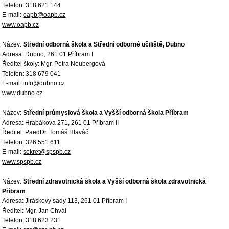
Telefon: 318 621 144
E-mail:
oapb@oapb.cz
www.oapb.cz
Název:
Střední odborná škola a Střední odborné učiliště, Dubno
Adresa: Dubno, 261 01 Příbram I
Ředitel školy: Mgr. Petra Neubergová
Telefon: 318 679 041
E-mail:
info@dubno.cz
www.dubno.cz
Název:
Střední průmyslová škola a Vyšší odborná škola Příbram
Adresa: Hrabákova 271, 261 01 Příbram II
Ředitel: PaedDr. Tomáš Hlaváč
Telefon: 326 551 611
E-mail:
sekret@spspb.cz
www.spspb.cz
Název:
Střední zdravotnická škola a Vyšší odborná škola zdravotnická
Příbram
Adresa: Jiráskovy sady 113, 261 01 Příbram I
Ředitel: Mgr. Jan Chvál
Telefon: 318 623 231