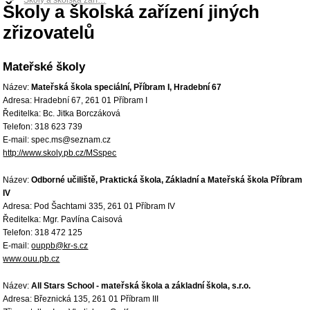
Školy a školská zaří…
Školy a školská zařízení jiných
zřizovatelů
Mateřské školy
Název:
Mateřská škola speciální, Příbram I, Hradební 67
Adresa: Hradební 67, 261 01 Příbram I
Ředitelka: Bc. Jitka Borczáková
Telefon: 318 623 739
E-mail: spec.ms@seznam.cz
http://www.skoly.pb.cz/MSspec
Název:
Odborné učiliště, Praktická škola, Základní a Mateřská škola Příbram
IV
Adresa: Pod Šachtami 335, 261 01 Příbram IV
Ředitelka: Mgr. Pavlína Caisová
Telefon: 318 472 125
E-mail:
ouppb@kr-s.cz
www.ouu.pb.cz
Název:
All Stars School - mateřská škola a základní škola, s.r.o.
Adresa: Březnická 135, 261 01 Příbram III