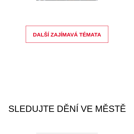
MINUTKY Z RADNICE
Tyršova 108, 261 01 Příbram
E-podatelna@pribram.eu
Tel: +420 318 402 211
ID datové schránky: 2ebbrqu
Ochrana osobních údajů
|
Cookies
Prohlášení o přístupnosti