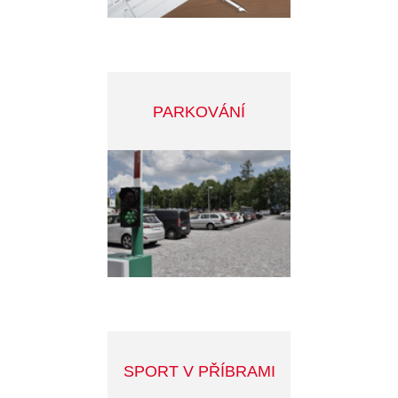
MĚSTSKÝ ZPRAVODAJ
KAHAN
PŘÍBRAM V MOBILU