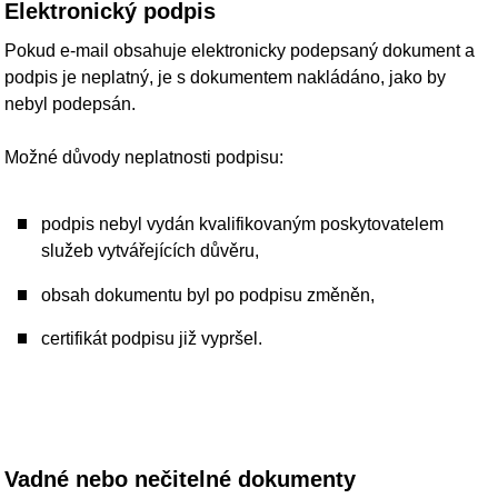
Pokud dokument zaslaný e‑mailem:
nelze zobrazit,
obsahuje škodlivý kód,
není v podporovaném formátu,
je neúplný,
a je možné určit odesílatele, bude o zjištěné vadě informován.
Není‑li odesílatele možné určit, dokument se dále
nezpracovává.
Počet zobrazení: 63787 | 100004 | Aktualizováno: 27. 07.
2026