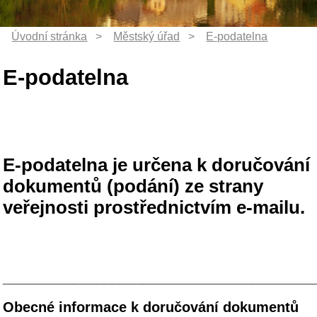
E-podatelna
E-podatelna je určena k doručování
dokumentů (podání) ze strany
veřejnosti prostřednictvím e-mailu.
________________________________________________
Obecné informace k doručování dokumentů
(podání) ze strany veřejnosti:
1.
Elektronické podání
je možné učinit
datovou zprávou
,
e-mailem
nebo prostřednictvím
portálu občana
.
2.
Osobní podání
lze učinit na
podatelně
Městského úřadu
Příbram