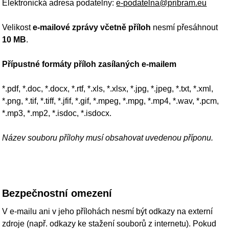
Název souboru přílohy musí obsahovat uvedenou příponu.
Bezpečnostní omezení
V e‑mailu ani v jeho přílohách nesmí být odkazy na externí
zdroje (např. odkazy ke stažení souborů z internetu). Pokud
e‑mail takové odkazy obsahuje, nebude k nim přihlíženo a
zpráva může být odmítnuta.
E‑mailová podání nesmí obsahovat spustitelné soubory (např.
*.exe, *.bat, *.vbs, *.dll, *.com). Zprávy s takovými přílohami
jsou z bezpečnostních důvodů automaticky odmítnuty a
smazány.
Potvrzení doručení
Doručení e‑mailu do e‑podatelny je odesílateli potvrzeno
automaticky generovanou zprávou. Pokud odesílatel
potvrzení neobdrží, e‑mail nebyl doručen.