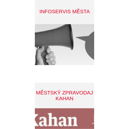
INFOSERVIS
bližší informace
© 2026 Město Příbram. Všechna práva vyhrazena.
Developed by:
Smartim
Mapa stránek