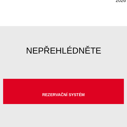
MINUTKY Z RADNICE: AKTUÁLNÍ INFO Z MĚSTA
PORTÁL OBČANA
MOHLO BY VÁS ZAJÍMAT