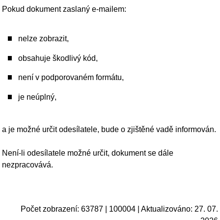
NEPŘEHLÉDNĚTE
REZERVAČNÍ SYSTÉM
BUĎTE V OBRAZE S INFOSERVISEM MĚSTA