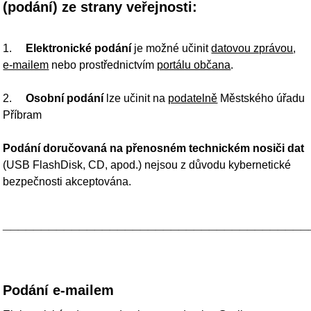
Podání doručovaná na přenosném technickém nosiči dat
(USB FlashDisk, CD, apod.) nejsou z důvodu kybernetické
bezpečnosti akceptována.
________________________________________________
Podání e-mailem
Elektronická adresa podatelny:
e‑podatelna@pribram.eu
Velikost
e‑mailové zprávy včetně příloh
nesmí přesáhnout
10 MB
.
Přípustné formáty příloh zasílaných e‑mailem
*.pdf, *.doc, *.docx, *.rtf, *.xls, *.xlsx, *.jpg, *.jpeg, *.txt, *.xml,
*.png, *.tif, *.tiff, *.jfif, *.gif, *.mpeg, *.mpg, *.mp4, *.wav, *.pcm,
*.mp3, *.mp2, *.isdoc, *.isdocx.