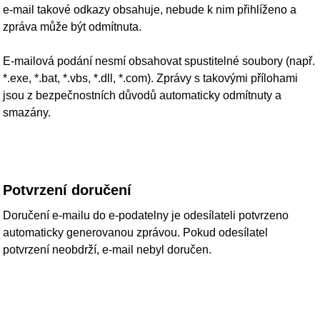
Elektronický podpis
Pokud e‑mail obsahuje elektronicky podepsaný dokument a
podpis je neplatný, je s dokumentem nakládáno, jako by
nebyl podepsán.
Možné důvody neplatnosti podpisu:
podpis nebyl vydán kvalifikovaným poskytovatelem
služeb vytvářejících důvěru,
obsah dokumentu byl po podpisu změněn,
certifikát podpisu již vypršel.
Vadné nebo nečitelné dokumenty