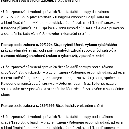
některých souvisejících zákonů, v platném znění:
• Účel zpracování: vedení správních řízení a další postupy dle zákona
č. 326/2004 Sb., v platném znění • Kategorie osobních údajů: adresní
a identifikační údaje • Kategorie subjektu údajů: zákazníci (klienti) správce •
Kategorie příjemců údajů: správce • Doba uchování: 5 let a dále dle Spisového
a skartačního řádu včetně Spisového a skartačního plánu
Postup podle zákona č. 99/2004 Sb., o rybníkářství, výkonu rybářského
práva, rybářské stráži, ochraně mořských zdrojů rybolovných zdrojů a
o změně některých zákonů (zákon o rybářství), v platném znění
• Účel zpracování: vedení správních řízení a další postupy podle zákona
č. 99/2004 Sb., o rybářství, v platném znění • Kategorie osobních údajů: adresní
a identifikační údaje • Kategorie subjektu údajů: zákazníci (klienti) správce •
Kategorie příjemců údajů: správce • Doba uchování: 5 až 10 let po uzavření
spisu a dále dle Spisového a skartačního řádu včetně Spisového a skartačního
plánu
Postup podle zákona č. 289/1995 Sb., o lesích, v platném znění
• Účel zpracování: vedení správních řízení a další postupy podle zákona
č. 289/1995 Sb., o lesích, v platném znění • Kategorie osobních údajů: adresní
a identifikační údaje • Kategorie subjektu údajů: zákazníci (klienti) správce •