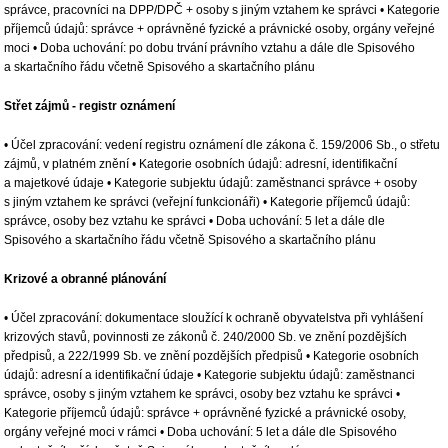
správce, pracovníci na DPP/DPČ + osoby s jiným vztahem ke správci • Kategorie
příjemců údajů: správce + oprávněné fyzické a právnické osoby, orgány veřejné
moci • Doba uchování: po dobu trvání právního vztahu a dále dle Spisového
a skartačního řádu včetně Spisového a skartačního plánu
Střet zájmů - registr oznámení
• Účel zpracování: vedení registru oznámení dle zákona č. 159/2006 Sb., o střetu
zájmů, v platném znění • Kategorie osobních údajů: adresní, identifikační
a majetkové údaje • Kategorie subjektu údajů: zaměstnanci správce + osoby
s jiným vztahem ke správci (veřejní funkcionáři) • Kategorie příjemců údajů:
správce, osoby bez vztahu ke správci • Doba uchování: 5 let a dále dle
Spisového a skartačního řádu včetně Spisového a skartačního plánu
Krizové a obranné plánování
• Účel zpracování: dokumentace sloužící k ochraně obyvatelstva při vyhlášení
krizových stavů, povinnosti ze zákonů č. 240/2000 Sb. ve znění pozdějších
předpisů, a 222/1999 Sb. ve znění pozdějších předpisů • Kategorie osobních
údajů: adresní a identifikační údaje • Kategorie subjektu údajů: zaměstnanci
správce, osoby s jiným vztahem ke správci, osoby bez vztahu ke správci •
Kategorie příjemců údajů: správce + oprávněné fyzické a právnické osoby,
orgány veřejné moci v rámci • Doba uchování: 5 let a dále dle Spisového