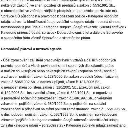
č. 312/2002 Sb., o úřednících územně samosprávných celků a o změně
některých zákonů, ve znění pozdějších předpisů a zákon č. 553/1991 Sb.,
o obecní policii ve znění pozdějších předpisů a u pracovních pozic, kde má
Správce OÚ působnost a pravomoc k obsazení pozice • Kategorie osobních
údajů: adresní a identifikační údaje; zvláštní kategorie údajů – trestná činnost,
bezúhonnost a jiné údaje • Kategorie subjektu údajů: zákazníci (klienti) správce •
Kategorie příjemců údajů: správce • Doba uchování: 5 let a dále dle Spisového
a skartačního řádu včetně Spisového a skartačního plánu
Personální, platová a mzdová agenda
• Účel zpracování: zajištění pracovněprávních vztahů a dalších obdobných
právních poměrů a všech povinností s nimi spojených dle zákoníku práce
a dalších souvisejících nebo navazujících zákonů (zejména daně, sociální
a zdravotní pojištění, zákon č. 128/2000 Sb. zákon o obcích (obecní zřízení),
zákon č. 586/1992 Sb., o daních z příjmů, zákon č. 187/2006 Sb.,
o nemocenském pojištění, zákon č. 120/2001 Sb., Exekuční řád, zákon
č. 182/2006 Sb., Insolvenční zákon, zákon č. 582/1991 Sb., o organizaci
a provádění sociálního zabezpečení, zákon č.148/1997 Sb., o veřejném
zdravotním pojištění, zákon č. 589/1992 Sb., o pojistném na sociální
zabezpečení a příspěvku na státní politiku zaměstnanosti, zákon č. 155/1995 Sb.,
o důchodovém pojištění, zákon č. 592/1992 Sb., o pojistném na všeobecné
zdravotní pojištění • Kategorie osobních údajů: adresní a identifikační údaje;
zvláštní kategorie údajů – zdravotní stav • Kategorie subjektu údajů: zaměstnanci