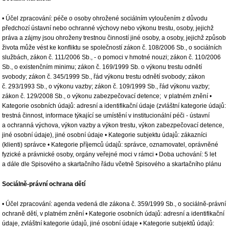
• Účel zpracování: péče o osoby ohrožené sociálním vyloučením z důvodu
předchozí ústavní nebo ochranné výchovy nebo výkonu trestu, osoby, jejichž
práva a zájmy jsou ohroženy trestnou činností jiné osoby, a osoby, jejichž způsob
života může vést ke konfliktu se společností zákon č. 108/2006 Sb., o sociálních
službách, zákon č. 111/2006 Sb., - o pomoci v hmotné nouzi; zákon č. 110/2006
Sb., o existenčním minimu; zákon č. 169/1999 Sb. o výkonu trestu odnětí
svobody; zákon č. 345/1999 Sb., řád výkonu trestu odnětí svobody; zákon
č. 293/1993 Sb., o výkonu vazby; zákon č. 109/1999 Sb., řád výkonu vazby;
zákon č. 129/2008 Sb., o výkonu zabezpečovací detence; v platném znění •
Kategorie osobních údajů: adresní a identifikační údaje (zvláštní kategorie údajů:
trestná činnost, informace týkající se umístění v institucionální péči - ústavní
a ochranná výchova, výkon vazby a výkon trestu, výkon zabezpečovací detence,
jiné osobní údaje), jiné osobní údaje • Kategorie subjektu údajů: zákazníci
(klienti) správce • Kategorie příjemců údajů: správce, oznamovatel, oprávněné
fyzické a právnické osoby, orgány veřejné moci v rámci • Doba uchování: 5 let
a dále dle Spisového a skartačního řádu včetně Spisového a skartačního plánu
Sociálně-právní ochrana dětí
• Účel zpracování: agenda vedená dle zákona č. 359/1999 Sb., o sociálně-právní
ochraně dětí, v platném znění • Kategorie osobních údajů: adresní a identifikační
údaje, zvláštní kategorie údajů, jiné osobní údaje • Kategorie subjektů údajů: