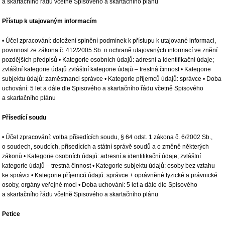
a skartačního řádu včetně Spisového a skartačního plánu
Přístup k utajovaným informacím
• Účel zpracování: doložení splnění podmínek k přístupu k utajované informaci,
povinnost ze zákona č. 412/2005 Sb. o ochraně utajovaných informací ve znění
pozdějších předpisů • Kategorie osobních údajů: adresní a identifikační údaje;
zvláštní kategorie údajů zvláštní kategorie údajů – trestná činnost • Kategorie
subjektu údajů: zaměstnanci správce • Kategorie příjemců údajů: správce • Doba
uchování: 5 let a dále dle Spisového a skartačního řádu včetně Spisového
a skartačního plánu
Přísedící soudu
• Účel zpracování: volba přísedících soudu, § 64 odst. 1 zákona č. 6/2002 Sb.,
o soudech, soudcích, přísedících a státní správě soudů a o změně některých
zákonů • Kategorie osobních údajů: adresní a identifikační údaje; zvláštní
kategorie údajů – trestná činnost • Kategorie subjektu údajů: osoby bez vztahu
ke správci • Kategorie příjemců údajů: správce + oprávněné fyzické a právnické
osoby, orgány veřejné moci • Doba uchování: 5 let a dále dle Spisového
a skartačního řádu včetně Spisového a skartačního plánu
Petice