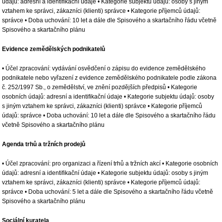
údajů: adresní a identifikační údaje • Kategorie subjektu údajů: osoby s jiným
vztahem ke správci, zákazníci (klienti) správce • Kategorie příjemců údajů:
správce • Doba uchování: 10 let a dále dle Spisového a skartačního řádu včetně
Spisového a skartačního plánu
Evidence zemědělských podnikatelů
• Účel zpracování: vydávání osvědčení o zápisu do evidence zemědělského
podnikatele nebo vyřazení z evidence zemědělského podnikatele podle zákona
č. 252/1997 Sb., o zemědělství, ve znění pozdějších předpisů • Kategorie
osobních údajů: adresní a identifikační údaje • Kategorie subjektu údajů: osoby
s jiným vztahem ke správci, zákazníci (klienti) správce • Kategorie příjemců
údajů: správce • Doba uchování: 10 let a dále dle Spisového a skartačního řádu
včetně Spisového a skartačního plánu
Agenda trhů a tržních prodejů
• Účel zpracování: pro organizaci a řízení trhů a tržních akcí • Kategorie osobních
údajů: adresní a identifikační údaje • Kategorie subjektu údajů: osoby s jiným
vztahem ke správci, zákazníci (klienti) správce • Kategorie příjemců údajů:
správce • Doba uchování: 5 let a dále dle Spisového a skartačního řádu včetně
Spisového a skartačního plánu
Sociální kuratela