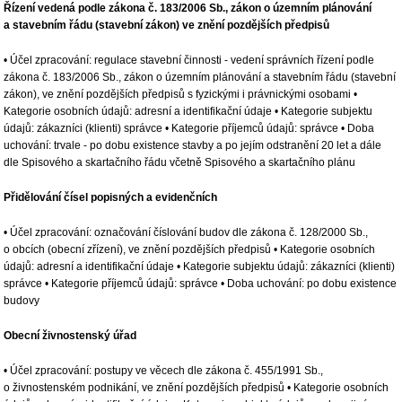
Řízení vedená podle zákona č. 183/2006 Sb., zákon o územním plánování
a stavebním řádu (stavební zákon) ve znění pozdějších předpisů
• Účel zpracování: regulace stavební činnosti - vedení správních řízení podle
zákona č. 183/2006 Sb., zákon o územním plánování a stavebním řádu (stavební
zákon), ve znění pozdějších předpisů s fyzickými i právnickými osobami •
Kategorie osobních údajů: adresní a identifikační údaje • Kategorie subjektu
údajů: zákazníci (klienti) správce • Kategorie příjemců údajů: správce • Doba
uchování: trvale - po dobu existence stavby a po jejím odstranění 20 let a dále
dle Spisového a skartačního řádu včetně Spisového a skartačního plánu
Přidělování čísel popisných a evidenčních
• Účel zpracování: označování číslování budov dle zákona č. 128/2000 Sb.,
o obcích (obecní zřízení), ve znění pozdějších předpisů • Kategorie osobních
údajů: adresní a identifikační údaje • Kategorie subjektu údajů: zákazníci (klienti)
správce • Kategorie příjemců údajů: správce • Doba uchování: po dobu existence
budovy
Obecní živnostenský úřad
• Účel zpracování: postupy ve věcech dle zákona č. 455/1991 Sb.,
o živnostenském podnikání, ve znění pozdějších předpisů • Kategorie osobních