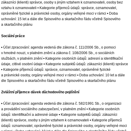
zákazníci (klienti) správce, osoby s jiným vztahem k oznamovateli, osoby bez
vztahu k oznamovateli • Kategorie příjemců údajů: správce, oznamovatel,
oprávněné fyzické a právnické osoby, orgány veřejné moci v rámci • Doba
uchování: 15 let a dále dle Spisového a skartačního řádu včetně Spisového
a skartačního plánu
Sociální práce
• Účel zpracování: agenda vedená dle zákona č. 111/2006 Sb., o pomoci
v hmotné nouzi, v platném znění a zákona č. 108/2006 Sb., o sociálních
službách, v platném znění • Kategorie osobních údajů: adresní a identifikační
údaje, citlivé osobní údaje • Kategorie subjektů údajů: zákazníci (klienti) správce
• Kategorie příjemců údajů: správce, oznamovatel, oprávněné fyzické
a právnické osoby, orgány veřejné moci v rámci • Doba uchování: 10 let a dále
dle Spisového a skartačního řádu včetně Spisového a skartačního plánu
Zvláštní příjemce dávek důchodového pojištění
• Účel zpracování: agenda vedená dle zákona č. 582/1991 Sb., o organizaci
a provádění sociálního zabezpečení, v platném znění • Kategorie osobních
údajů: identifikační a adresné údaje • Kategorie subjektů údajů: zákazníci
(klienti) správce, osoby s jiným vztahem k oznamovateli • Kategorie příjemců
údajů: oznamovatel, oprávněné fyzické a právnické osoby, orgány veřejné moci