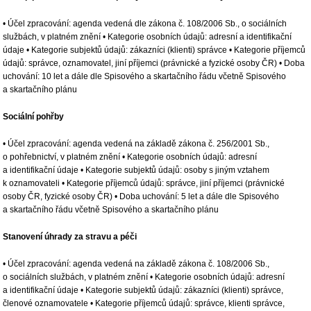
• Účel zpracování: agenda vedená dle zákona č. 108/2006 Sb., o sociálních
službách, v platném znění • Kategorie osobních údajů: adresní a identifikační
údaje • Kategorie subjektů údajů: zákazníci (klienti) správce • Kategorie příjemců
údajů: správce, oznamovatel, jiní příjemci (právnické a fyzické osoby ČR) • Doba
uchování: 10 let a dále dle Spisového a skartačního řádu včetně Spisového
a skartačního plánu
Sociální pohřby
• Účel zpracování: agenda vedená na základě zákona č. 256/2001 Sb.,
o pohřebnictví, v platném znění • Kategorie osobních údajů: adresní
a identifikační údaje • Kategorie subjektů údajů: osoby s jiným vztahem
k oznamovateli • Kategorie příjemců údajů: správce, jiní příjemci (právnické
osoby ČR, fyzické osoby ČR) • Doba uchování: 5 let a dále dle Spisového
a skartačního řádu včetně Spisového a skartačního plánu
Stanovení úhrady za stravu a péči
• Účel zpracování: agenda vedená na základě zákona č. 108/2006 Sb.,
o sociálních službách, v platném znění • Kategorie osobních údajů: adresní
a identifikační údaje • Kategorie subjektů údajů: zákazníci (klienti) správce,
členové oznamovatele • Kategorie příjemců údajů: správce, klienti správce,