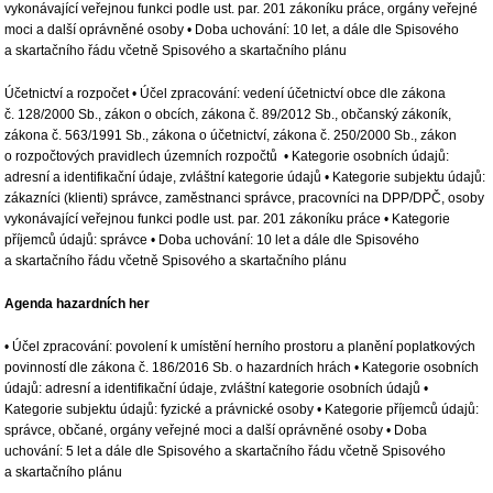
vykonávající veřejnou funkci podle ust. par. 201 zákoníku práce, orgány veřejné
moci a další oprávněné osoby • Doba uchování: 10 let, a dále dle Spisového
a skartačního řádu včetně Spisového a skartačního plánu
Účetnictví a rozpočet • Účel zpracování: vedení účetnictví obce dle zákona
č. 128/2000 Sb., zákon o obcích, zákona č. 89/2012 Sb., občanský zákoník,
zákona č. 563/1991 Sb., zákona o účetnictví, zákona č. 250/2000 Sb., zákon
o rozpočtových pravidlech územních rozpočtů • Kategorie osobních údajů:
adresní a identifikační údaje, zvláštní kategorie údajů • Kategorie subjektu údajů:
zákazníci (klienti) správce, zaměstnanci správce, pracovníci na DPP/DPČ, osoby
vykonávající veřejnou funkci podle ust. par. 201 zákoníku práce • Kategorie
příjemců údajů: správce • Doba uchování: 10 let a dále dle Spisového
a skartačního řádu včetně Spisového a skartačního plánu
Agenda hazardních her
• Účel zpracování: povolení k umístění herního prostoru a planění poplatkových
povinností dle zákona č. 186/2016 Sb. o hazardních hrách • Kategorie osobních
údajů: adresní a identifikační údaje, zvláštní kategorie osobních údajů •
Kategorie subjektu údajů: fyzické a právnické osoby • Kategorie příjemců údajů:
správce, občané, orgány veřejné moci a další oprávněné osoby • Doba
uchování: 5 let a dále dle Spisového a skartačního řádu včetně Spisového
a skartačního plánu