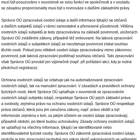
musí být posuzováno v souvislosti se svou funkcí ve společnosti a v souladu
se zásadou proporcionality musí být v rovnováze s dalšími základními právy.
Správce OÚ zpracovává osobní údaje a další informace týkající se občanů
a dalších subjektů údajů v rámci samostatné a přenesené působnosti. Většina
osobních údajů subjektů je tedy zpracovávána na základě povinností, uložených
Správci OÚ zvláštními zákony, případně též smlouvami. Na taková zpracování
osobních údajů o subjektech údajů se nevztahuje povinnost získat souhlas
těchto osob. Pokud jsou některé osobní údaje zpracovávány mimo zákonnou
povinnost, pak taková zpracování podléhají souhlasu občanů. Tato zpracování
však Správce OÚ provádí jen výjimečně (např. při pořádání akcí, kdy je nutná
předchozí registrace).
Ochrana osobních údajů se vztahuje jak na automatizované zpracování
osobních údajů, tak na manuální zpracování. V zásadách a pravidlech ochrany
fyzických osob, které Správce OÚ uplatňuje v souvislosti se zpracováním
osobních údajů subjektu údajů, respektuje Správce OÚ jejich základní práva
a svobody, zejména právo na ochranu osobních údajů. Správce OÚ respektuje
práva občanů, která jsou jim zaručena zákony, např. právo vědět a být
informován zejména o tom, za jakým účelem se osobní údaje zpracovávají,
případně období, po které budou uchovávány. Zásady ochrany osobních údajů
se uplatňují na všechny informace, týkající se identifikované nebo
identifikovatelné fyzické osoby. Správce OÚ zákonně zpracovává osobní údaje,
protože je toto zpracování nezbytné pro výkon úkolů vykonávaných ve veřejném