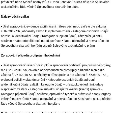
právnické nebo fyzické osoby v ČR • Doba uchování: 5 let a dále dle Spisového
a skartačního řádu včetně Spisového a skartačního plánu
Nálezy věcí a zvířat
• Účel zpracování: evidence a přihlášení nálezu věci nebo zvířete dle zákona
č. 89/2012 Sb., občanský zákoník, v platném znění • Kategorie osobních údajů:
adresní a identifikační údaje • Kategorie subjektu údajů: zákazníci (klienti)
správce • Kategorie příjemců údajů: správce • Doba uchování: 3 roky a dále dle
Spisového a skartačního řádu včetně Spisového a skartačního plánu
Zpracování případů protiprávního jednání
• Účel zpracování: řešení přestupků a zpracování podkladů pro příslušné orgány,
dle č. 250/2016 Sb. Zákon o odpovědnosti za přestupky a řízení o nich a dle
zákona č. 251/2016 Sb. o některých přestupcích a dle zákona č. 553/1991 Sb.,
o obecní policii, v platném znění • Kategorie osobních údajů: adresní
a identifikační údaje; zvláštní kategorie údajů – přestupkové jednání, údaje
o správním trestání • Kategorie subjektu údajů: zákazníci (klienti) správce •
Kategorie příjemců údajů: správce, oprávněné fyzické a právnické osoby, orgány
veřejné moci v rámci • Doba uchování: 3 roky a dále dle Spisového a skartačního
řádu včetně Spisového a skartačního plánu