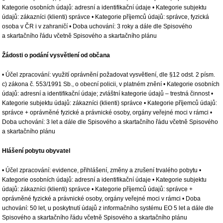
Kategorie osobních údajů: adresní a identifikační údaje • Kategorie subjektu
údajů: zákazníci (klienti) správce • Kategorie příjemců údajů: správce, fyzická
osoba v ČR i v zahraničí • Doba uchování: 3 roky a dále dle Spisového
a skartačního řádu včetně Spisového a skartačního plánu
Žádosti o podání vysvětlení od občana
• Účel zpracování: využití oprávnění požadovat vysvětlení, dle §12 odst. 2 písm.
c) zákona č. 553/1991 Sb., o obecní policii, v platném znění • Kategorie osobních
údajů: adresní a identifikační údaje; zvláštní kategorie údajů – trestná činnost •
Kategorie subjektu údajů: zákazníci (klienti) správce • Kategorie příjemců údajů:
správce + oprávněné fyzické a právnické osoby, orgány veřejné moci v rámci •
Doba uchování: 3 let a dále dle Spisového a skartačního řádu včetně Spisového
a skartačního plánu
Hlášení pobytu obyvatel
• Účel zpracování: evidence, přihlášení, změny a zrušení trvalého pobytu •
Kategorie osobních údajů: adresní a identifikační údaje • Kategorie subjektu
údajů: zákazníci (klienti) správce • Kategorie příjemců údajů: správce +
oprávněné fyzické a právnické osoby, orgány veřejné moci v rámci • Doba
uchování: 50 let, u poskytnutí údajů z informačního systému EO 5 let a dále dle
Spisového a skartačního řádu včetně Spisového a skartačního plánu