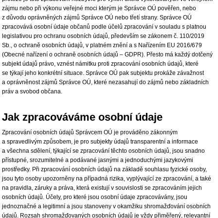
zájmu nebo při výkonu veřejné moci kterým je Správce OÚ pověřen, nebo
z důvodu oprávněných zájmů Správce OÚ nebo třetí strany. Správce OÚ
zpracovává osobní údaje občanů podle účelů zpracování v souladu s platnou
legislativou pro ochranu osobních údajů, především se zákonem č. 110/2019
Sb., o ochraně osobních údajů, v platném znění a s Nařízením EU 2016/679
(Obecné nařízení o ochraně osobních údajů – GDPR). Přesto má každý dotčený
subjekt údajů právo, vznést námitku proti zpracování osobních údajů, které
se týkají jeho konkrétní situace. Správce OÚ pak subjektu prokáže závažnost
a oprávněnost zájmů Správce OÚ, které nezasahují do zájmů nebo základních
práv a svobod občana.
Jak zpracováváme osobní údaje
Zpracování osobních údajů Správcem OÚ je prováděno zákonným
a spravedlivým způsobem, je pro subjekty údajů transparentní a informace
a všechna sdělení, týkající se zpracování těchto osobních údajů, jsou snadno
přístupné, srozumitelné a podávané jasnými a jednoduchými jazykovými
prostředky. Při zpracování osobních údajů na základě souhlasu fyzické osoby,
jsou tyto osoby upozorněny na případná rizika, vyplývající ze zpracování, a také
na pravidla, záruky a práva, která existují v souvislosti se zpracováním jejich
osobních údajů. Účely, pro které jsou osobní údaje zpracovávány, jsou
jednoznačné a legitimní a jsou stanoveny v okamžiku shromažďování osobních
údajů. Rozsah shromažďovaných osobních údajů je vždy přiměřený, relevantní