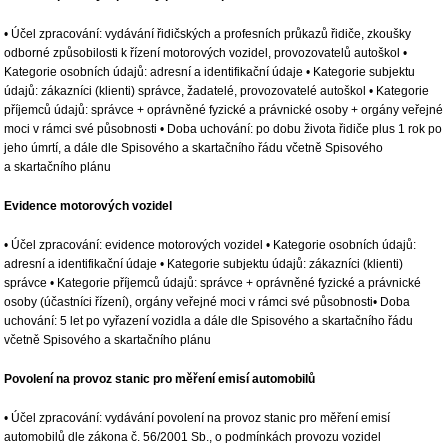
• Účel zpracování: vydávání řidičských a profesních průkazů řidiče, zkoušky
odborné způsobilosti k řízení motorových vozidel, provozovatelů autoškol •
Kategorie osobních údajů: adresní a identifikační údaje • Kategorie subjektu
údajů: zákazníci (klienti) správce, žadatelé, provozovatelé autoškol • Kategorie
příjemců údajů: správce + oprávněné fyzické a právnické osoby + orgány veřejné
moci v rámci své působnosti • Doba uchování: po dobu života řidiče plus 1 rok po
jeho úmrtí, a dále dle Spisového a skartačního řádu včetně Spisového
a skartačního plánu
Evidence motorových vozidel
• Účel zpracování: evidence motorových vozidel • Kategorie osobních údajů:
adresní a identifikační údaje • Kategorie subjektu údajů: zákazníci (klienti)
správce • Kategorie příjemců údajů: správce + oprávněné fyzické a právnické
osoby (účastníci řízení), orgány veřejné moci v rámci své působnosti• Doba
uchování: 5 let po vyřazení vozidla a dále dle Spisového a skartačního řádu
včetně Spisového a skartačního plánu
Povolení na provoz stanic pro měření emisí automobilů
• Účel zpracování: vydávání povolení na provoz stanic pro měření emisí
automobilů dle zákona č. 56/2001 Sb., o podmínkách provozu vozidel