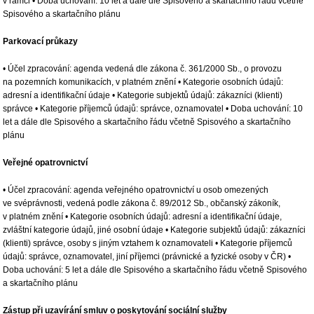
v rámci • Doba uchování: 10 let a dále dle Spisového a skartačního řádu včetně
Spisového a skartačního plánu
Parkovací průkazy
• Účel zpracování: agenda vedená dle zákona č. 361/2000 Sb., o provozu
na pozemních komunikacích, v platném znění • Kategorie osobních údajů:
adresní a identifikační údaje • Kategorie subjektů údajů: zákazníci (klienti)
správce • Kategorie příjemců údajů: správce, oznamovatel • Doba uchování: 10
let a dále dle Spisového a skartačního řádu včetně Spisového a skartačního
plánu
Veřejné opatrovnictví
• Účel zpracování: agenda veřejného opatrovnictví u osob omezených
ve svéprávnosti, vedená podle zákona č. 89/2012 Sb., občanský zákoník,
v platném znění • Kategorie osobních údajů: adresní a identifikační údaje,
zvláštní kategorie údajů, jiné osobní údaje • Kategorie subjektů údajů: zákazníci
(klienti) správce, osoby s jiným vztahem k oznamovateli • Kategorie příjemců
údajů: správce, oznamovatel, jiní příjemci (právnické a fyzické osoby v ČR) •
Doba uchování: 5 let a dále dle Spisového a skartačního řádu včetně Spisového
a skartačního plánu
Zástup při uzavírání smluv o poskytování sociální služby