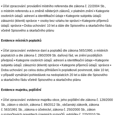
• Účel zpracování: provádění místního referenda dle zákona č. 22/2004 Sb.,
o místním referendu a o změně některých zákonů, v platném znění • Kategorie
osobních údajů: adresní a identifikační údaje • Kategorie subjektu údajů:
zákazníci (klienti) správce + osoby bez vztahu ke správci • Kategorie příjemců
údajů: správce • Doba uchování: 10 let a dále dle Spisového a skartačního řádu
včetně Spisového a skartačního plánu
Evidence místních poplatků
• Účel zpracování: evidence daní a poplatků dle zákona 565/1990, o místních
poplatcích a dle zákona č. 280/2009 Sb. daňový řád, ve znění pozdějších
předpisů • Kategorie osobních údajů: adresní a identifikační údaje • Kategorie
subjektu údajů: zákazníci (klienti) správce • Kategorie příjemců údajů: správce •
Doba uchování: po celou dobu přihlášení k poplatkové povinnosti, dále 10 let,
v případě vymáhání pohledávek na nedoplatcích 20 let a dále dle Spisového
a skartačního řádu včetně Spisového a skartačního plánu
Evidence majetku, pojištění
• Účel zpracování: evidence majetku obce, jeho pojištění dle zákona č. 128/2000
Sb., zákon o obcích, zákona č. 89/2012 Sb., občanský zákoník, zákona
č. 563/1991 Sb., zákona o účetnictví, zákona č. 250/2000 Sb., zákon
o rozpočtových pravidlech územních rozpočtů, vyhlášky č. 270/2010 Sb.