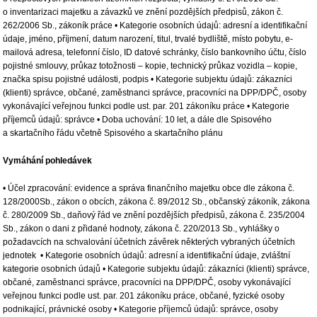
o inventarizaci majetku a závazků ve znění pozdějších předpisů, zákon č.
262/2006 Sb., zákoník práce • Kategorie osobních údajů: adresní a identifikační
údaje, jméno, příjmení, datum narození, titul, trvalé bydliště, místo pobytu, e-
mailová adresa, telefonní číslo, ID datové schránky, číslo bankovního účtu, číslo
pojistné smlouvy, průkaz totožnosti – kopie, technický průkaz vozidla – kopie,
značka spisu pojistné události, podpis • Kategorie subjektu údajů: zákazníci
(klienti) správce, občané, zaměstnanci správce, pracovníci na DPP/DPČ, osoby
vykonávající veřejnou funkci podle ust. par. 201 zákoníku práce • Kategorie
příjemců údajů: správce • Doba uchování: 10 let, a dále dle Spisového
a skartačního řádu včetně Spisového a skartačního plánu
Vymáhání pohledávek
• Účel zpracování: evidence a správa finančního majetku obce dle zákona č.
128/2000Sb., zákon o obcích, zákona č. 89/2012 Sb., občanský zákoník, zákona
č. 280/2009 Sb., daňový řád ve znění pozdějších předpisů, zákona č. 235/2004
Sb., zákon o dani z přidané hodnoty, zákona č. 220/2013 Sb., vyhlášky o
požadavcích na schvalování účetních závěrek některých vybraných účetních
jednotek • Kategorie osobních údajů: adresní a identifikační údaje, zvláštní
kategorie osobních údajů • Kategorie subjektu údajů: zákazníci (klienti) správce,
občané, zaměstnanci správce, pracovníci na DPP/DPČ, osoby vykonávající
veřejnou funkci podle ust. par. 201 zákoníku práce, občané, fyzické osoby
podnikající, právnické osoby • Kategorie příjemců údajů: správce, osoby