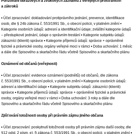
Pořizování obrazových a zvukových záznamů z veřejných prostranství
a zákroků
• Účel zpracování: dokladování protiprávního jednání, prevence, identifikace
osob, dle § 24b zákona č. 553/1991 Sb., o obecní policii, v platném znění •
Kategorie osobních údajů: adresní a identifikační údaje; zvláštní kategorie údajů
– přestupkové jednání, údaje o správním trestání • Kategorie subjektu údajů:
zákazníci (klienti) správce • Kategorie příjemců údajů: správce + oprávněné
fyzické a právnické osoby, orgány veřejné moci v rámci • Doba uchování: 1 měsíc
a dále dle Spisového a skartačního řádu včetně Spisového a skartačního plánu
Oznámení od občanů (veřejnosti)
• Účel zpracování: evidence oznámení (podnětů) od občanů, dle zákona
č. 553/1991 Sb., o obecní policii, v platném znění • Kategorie osobních údajů:
adresní a identifikační údaje • Kategorie subjektu údajů: zákazníci (klienti)
správce • Kategorie příjemců údajů: správce + oprávněné fyzické a právnické
osoby, orgány veřejné moci v rámci • Doba uchování: 3 roky a dále dle
Spisového a skartačního řádu včetně Spisového a skartačního plánu
Zjišťování totožnosti osoby při právním zájmu jiného občana
• Účel zpracování: poskytnutí totožnosti osoby při právním zájmu další osoby, dle
§12 odst. 2 písm. e), f) zákona č. 553/1991 Sb., o obecní policii, v platném znění •