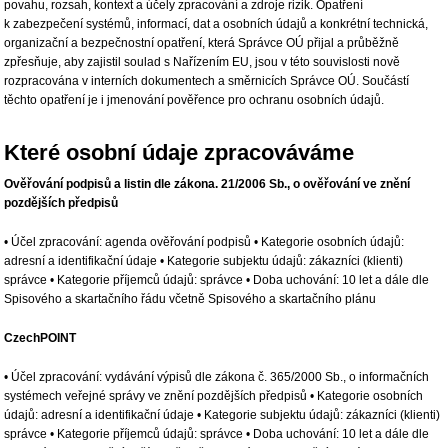
povahu, rozsah, kontext a účely zpracování a zdroje rizik. Opatření
k zabezpečení systémů, informací, dat a osobních údajů a konkrétní technická,
organizační a bezpečnostní opatření, která Správce OÚ přijal a průběžně
zpřesňuje, aby zajistil soulad s Nařízením EU, jsou v této souvislosti nově
rozpracována v interních dokumentech a směrnicích Správce OÚ. Součástí
těchto opatření je i jmenování pověřence pro ochranu osobních údajů.
Které osobní údaje zpracováváme
Ověřování podpisů a listin dle zákona. 21/2006 Sb., o ověřování ve znění
pozdějších předpisů
• Účel zpracování: agenda ověřování podpisů • Kategorie osobních údajů:
adresní a identifikační údaje • Kategorie subjektu údajů: zákazníci (klienti)
správce • Kategorie příjemců údajů: správce • Doba uchování: 10 let a dále dle
Spisového a skartačního řádu včetně Spisového a skartačního plánu
CzechPOINT
• Účel zpracování: vydávání výpisů dle zákona č. 365/2000 Sb., o informačních
systémech veřejné správy ve znění pozdějších předpisů • Kategorie osobních
údajů: adresní a identifikační údaje • Kategorie subjektu údajů: zákazníci (klienti)
správce • Kategorie příjemců údajů: správce • Doba uchování: 10 let a dále dle