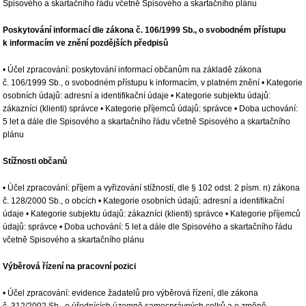
Spisového a skartačního řádu včetně Spisového a skartačního plánu
Poskytování informací dle zákona č. 106/1999 Sb., o svobodném přístupu
k informacím ve znění pozdějších předpisů
• Účel zpracování: poskytování informací občanům na základě zákona
č. 106/1999 Sb., o svobodném přístupu k informacím, v platném znění • Kategorie
osobních údajů: adresní a identifikační údaje • Kategorie subjektu údajů:
zákazníci (klienti) správce • Kategorie příjemců údajů: správce • Doba uchování:
5 let a dále dle Spisového a skartačního řádu včetně Spisového a skartačního
plánu
Stížnosti občanů
• Účel zpracování: příjem a vyřizování stížností, dle § 102 odst. 2 písm. n) zákona
č. 128/2000 Sb., o obcích • Kategorie osobních údajů: adresní a identifikační
údaje • Kategorie subjektu údajů: zákazníci (klienti) správce • Kategorie příjemců
údajů: správce • Doba uchování: 5 let a dále dle Spisového a skartačního řádu
včetně Spisového a skartačního plánu
Výběrová řízení na pracovní pozici
• Účel zpracování: evidence žadatelů pro výběrová řízení, dle zákona