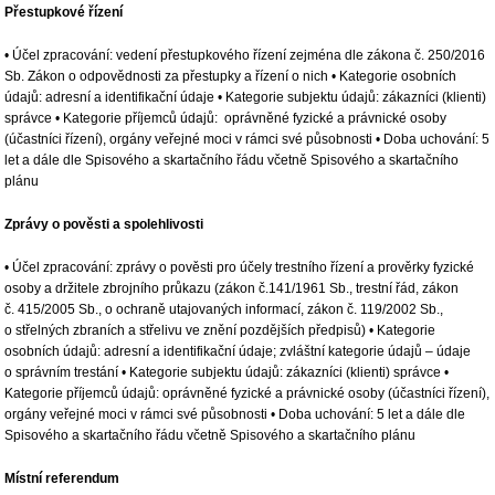
Přestupkové řízení
• Účel zpracování: vedení přestupkového řízení zejména dle zákona č. 250/2016
Sb. Zákon o odpovědnosti za přestupky a řízení o nich • Kategorie osobních
údajů: adresní a identifikační údaje • Kategorie subjektu údajů: zákazníci (klienti)
správce • Kategorie příjemců údajů: oprávněné fyzické a právnické osoby
(účastníci řízení), orgány veřejné moci v rámci své působnosti • Doba uchování: 5
let a dále dle Spisového a skartačního řádu včetně Spisového a skartačního
plánu
Zprávy o pověsti a spolehlivosti
• Účel zpracování: zprávy o pověsti pro účely trestního řízení a prověrky fyzické
osoby a držitele zbrojního průkazu (zákon č.141/1961 Sb., trestní řád, zákon
č. 415/2005 Sb., o ochraně utajovaných informací, zákon č. 119/2002 Sb.,
o střelných zbraních a střelivu ve znění pozdějších předpisů) • Kategorie
osobních údajů: adresní a identifikační údaje; zvláštní kategorie údajů – údaje
o správním trestání • Kategorie subjektu údajů: zákazníci (klienti) správce •
Kategorie příjemců údajů: oprávněné fyzické a právnické osoby (účastníci řízení),
orgány veřejné moci v rámci své působnosti • Doba uchování: 5 let a dále dle
Spisového a skartačního řádu včetně Spisového a skartačního plánu
Místní referendum