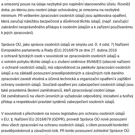
a omezený pouze na údaje nezbytné pro naplnění stanoveného účelu. Rovněž
doba, po kterou jsou osobní údaje uchovávány, je omezena na nezbytné
minimum. Při veškerém zpracování osobních údajů jsou aplikována opatření,
která zaručují náležitou bezpečnost a důvěrnost těchto údajů, (např. zaručující
zabránění neoprávněného přístupu k osobním údajům a k zařízení používanému
k jejich zpracování).
Správce OÚ, jako správce osobních údajů ve smyslu ust. čl. 4 odst. 7) Nařízení
Evropského parlamentu a Rady (EU) 2016/679 ze dne 27. dubna 2016
o ochraně fyzických osob v souvislosti se zpracováním osobních údajů a
o volném pohybu těchto údajů a o zrušení směrnice 95/46/ES (obecné nařízení
o ochraně osobních údajů), má odpovědnost za jakékoliv zpracování osobních
údajů a na základě posouzení pravděpodobných a závažných rizik daného
zpracování zavedl vhodná a účinná technická a organizační opatření k zajištění
ochrany osobních údajů. Součástí opatření pro zabezpečení osobních údajů jsou
také pravidelná školení zaměstnanců, kteří zpracovávají osobní údaje.
Od zaměstnanců na všech úrovních je vyžadován odpovědný, iniciativní a tvořivý
přístup a respektování pravidel systémů zabezpečení osobních údajů.
V souvislosti s přechodem na novou legislativu pro ochranu osobních údajů
v EU, tj. Nařízení EU 2016/679 (GDPR), provedl Správce OÚ nové posouzení
vlivu všech zpracování na ochranu osobních údajů, s cílem posoudit konkrétní
pravděpodobnost a závažnost rizik. Při tomto posouzení zohlednil Správce OÚ