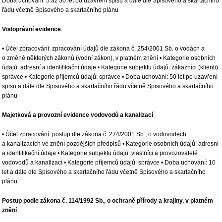
Doba uchování: 5 až 50 let po uzavření spisu a dále dle Spisového a skartačního
řádu včetně Spisového a skartačního plánu
Vodoprávní evidence
• Účel zpracování: zpracování údajů dle zákona č. 254/2001 Sb. o vodách a
o změně některých zákonů (vodní zákon), v platném znění • Kategorie osobních
údajů: adresní a identifikační údaje • Kategorie subjektu údajů: zákazníci (klienti)
správce • Kategorie příjemců údajů: správce • Doba uchování: 50 let po uzavření
spisu a dále dle Spisového a skartačního řádu včetně Spisového a skartačního
plánu
Majetková a provozní evidence vodovodů a kanalizací
• Účel zpracování: postup dle zákona č. 274/2001 Sb., o vodovodech
a kanalizacích ve znění pozdějších předpisů • Kategorie osobních údajů: adresní
a identifikační údaje • Kategorie subjektu údajů: vlastníci a provozovatelé
vodovodů a kanalizací • Kategorie příjemců údajů: správce • Doba uchování: 10
let a dále dle Spisového a skartačního řádu včetně Spisového a skartačního
plánu
Postup podle zákona č. 114/1992 Sb., o ochraně přírody a krajiny, v platném
znění