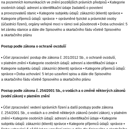
na pozemních komunikacích ve znění pozdějších právních předpisů • Kategorie
osobních údajů: adresní a identifikační údaje žadatelů o povolení
a provozovatelů stanic • Kategorie subjektu údajů: zákazníci (klienti) správce •
Kategorie příjemců údajů: správce + oprávněné fyzické a právnické osoby
(účastníci řízení), orgány veřejné moci v rámci své působnosti • Doba uchování: 5
let zániku stanice a dále dle Spisového a skartačního řádu včetně Spisového
a skartačního plánu
Postup podle zákona o ochraně ovzduší
• Účel zpracování: postup dle zákona č. 201/2012 Sb., o ochraně ovzduší,
v platném znění • Kategorie osobních údajů: adresní a identifikační údaje •
Kategorie subjektu údajů: zákazníci (klienti) správce • Kategorie příjemců údajů:
správce • Doba uchování: 5 let po uzavření spisu a dále dle Spisového
a skartačního řádu včetně Spisového a skartačního plánu
Postup podle zákona č. 254/2001 Sb., o vodách a o změně některých zákonů
(vodní zákon) v platném znění
• Účel zpracování: vedení správních řízení a další postupy podle zákona
č. 254/2001 Sb., o vodách a o změně některých zákonů (vodní zákon), v platném
znění • Kategorie osobních údajů: adresní a identifikační údaje • Kategorie
subjektu údajů: zákazníci (klienti) správce • Kategorie příjemců údajů: správce •