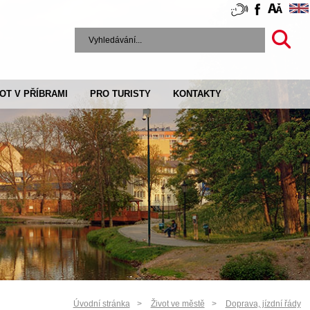
VOT V PŘÍBRAMI
PRO TURISTY
KONTAKTY
Úvodní stránka
Život ve městě
Doprava, jízdní řády