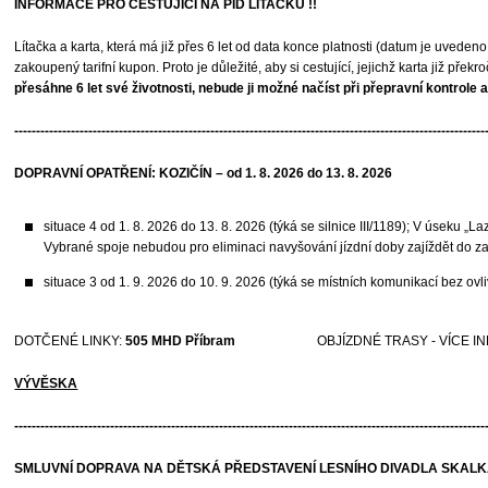
INFORMACE PRO CESTUJÍCÍ NA PID LÍTAČKU !!
Lítačka a karta, která má již přes 6 let od data konce platnosti (datum je uvedeno 
zakoupený tarifní kupon. Proto je důležité, aby si cestující, jejichž karta již pře
přesáhne 6 let své životnosti, nebude ji možné načíst při přepravní kontrole a
------------------------------------------------------------------------------------------------------------
DOPRAVNÍ OPATŘENÍ: KOZIČÍN – od 1. 8. 2026 do 13. 8. 2026
situace 4 od 1. 8. 2026 do 13. 8. 2026 (týká se silnice III/1189); V úseku
Vybrané spoje nebudou pro eliminaci navyšování jízdní doby zajíždět do z
situace 3 od 1. 9. 2026 do 10. 9. 2026 (týká se místních komunikací bez ov
DOTČENÉ LINKY:
505 MHD Příbram
OBJÍZDNÉ TRASY - VÍCE 
VÝVĚSKA
------------------------------------------------------------------------------------------------------------
SMLUVNÍ DOPRAVA NA DĚTSKÁ PŘEDSTAVENÍ LESNÍHO DIVADLA SKALK