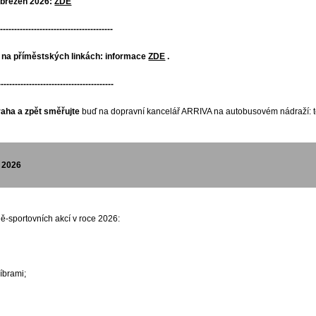
 březen 2026:
ZDE
----------------------------------------
a příměstských linkách: informace
ZDE
.
-----------------------------------------
raha a zpět směřujte
buď na dopravní kancelář ARRIVA na autobusovém nádraží: te
 2026
ě-sportovních akcí v roce 2026:
íbrami;