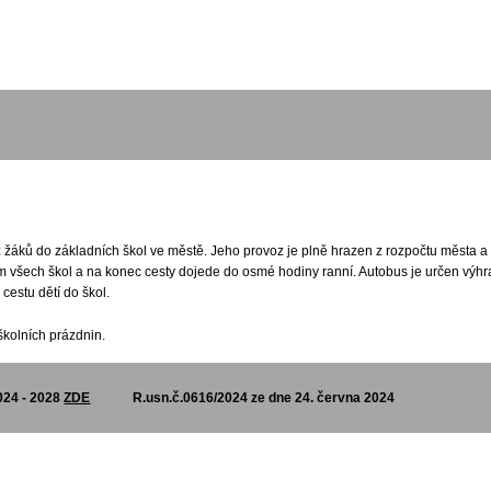
.
 žáků do základních škol ve městě. Jeho provoz je plně hrazen z rozpočtu města a 
m všech škol a na konec cesty dojede do osmé hodiny ranní. Autobus je určen výhr
cestu dětí do škol.
kolních prázdnin.
24 - 2028
ZDE
R.usn.č.0616/2024 ze dne 24. června 2024