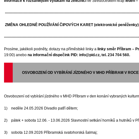
Informace k rozsáhlejším výlukám na železnici
ve Středočeském kraji
leden –
------------------------------------------------------------------------------------------------------------
ZMĚNA OHLEDNĚ POUŽÍVÁNÍ ČIPOVÝCH KARET (elektronické peněženky) n
------------------------------------------------------------------------------------------------------------
Prosíme, jakékoli podněty, dotazy na příměstské linky a
linky směr Příbram – P
19:00) anebo
na informační dispečink PID: info@pid.cz, tel. 234 704 560.
OSVOBOZENÍ OD VYBÍRÁNÍ JÍZDNÉHO V MHD PŘÍBRAM V ROCE
Osvobození od vybírání jízdného v MHD Příbram v den konání vybraných kulturn
1) neděle 24.05.2026 Divadlo patří dětem;
2) pátek + sobota 12.06. - 13.06.2026 Slavnostní setkání horníků a hutníků v Př
3) sobota 12.09.2026 Příbramská svatohorská šalmaj;