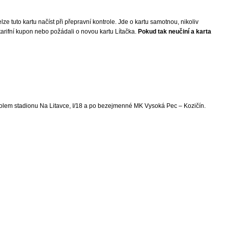
elze tuto kartu načíst při přepravní kontrole. Jde o kartu samotnou, nikoliv
li tarifní kupon nebo požádali o novou kartu Lítačka.
Pokud tak neučiní a karta
MK kolem stadionu Na Litavce, I/18 a po bezejmenné MK Vysoká Pec – Kozičín.