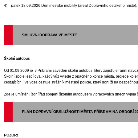
4) pátek 18.09.2026 Den městské mobility (areál Dopravního dětského hřiště)
SMLUVNÍ DOPRAVA VE MĚSTĚ
Školní autobus
Od 01.09.2009 je v Příbrami zaveden školní autobus, který zajišťuje ranní návoz
Školní spoje jezdí dva, každý vůz vyjede z opačného konce města, projede kole
cestujících. Ve voze cestuje strážník městské policie, který dohlíží na bezpečnou 
Zde je umístěn
jízdní řád
spojení školním autobusem v pracovních dnech vyjma š
PLÁN DOPRAVNÍ OBSLUŽNOSTI MĚSTA PŘÍBRAM NA OBDOBÍ 20
POZOR!