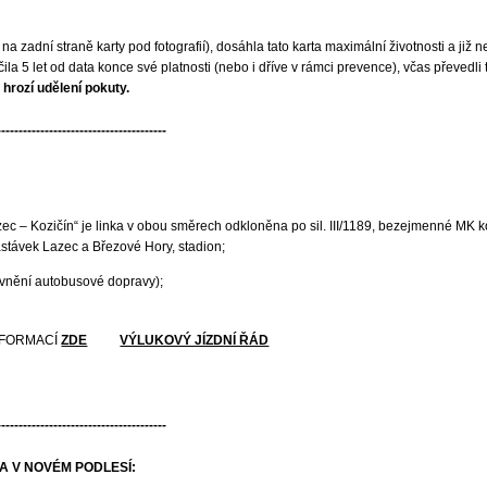
na zadní straně karty pod fotografií), dosáhla tato karta maximální životnosti a již n
kročila 5 let od data konce své platnosti (nebo i dříve v rámci prevence), včas převed
 hrozí udělení pokuty.
---------------------------------------
 „Lazec – Kozičín“ je linka v obou směrech odkloněna po sil. III/1189, bezejmenné 
astávek Lazec a Březové Hory, stadion;
livnění autobusové dopravy);
INFORMACÍ
ZDE
VÝLUKOVÝ JÍZDNÍ ŘÁD
---------------------------------------
A V NOVÉM PODLESÍ: