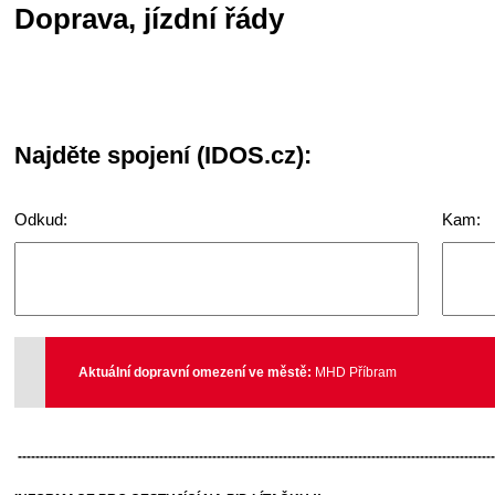
Doprava, jízdní řády
Najděte spojení (IDOS.cz):
Odkud:
Kam:
Aktuální dopravní omezení ve městě:
MHD Příbram
-----------------------------------------------------------------------------------------------------------