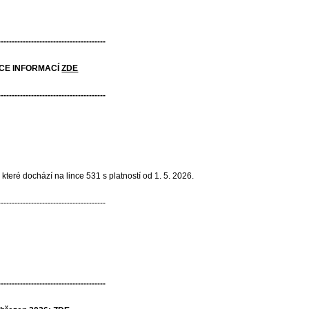
---------------------------------------
E INFORMACÍ
ZDE
---------------------------------------
e které dochází na lince 531 s platností od 1. 5. 2026.
---------------------------------------
---------------------------------------