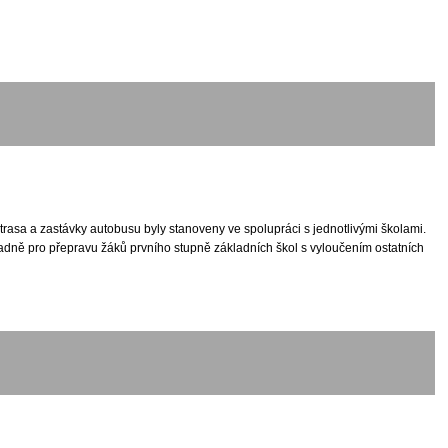
trasa a zastávky autobusu byly stanoveny ve spolupráci s jednotlivými školami.
adně pro přepravu žáků prvního stupně základních škol s vyloučením ostatních