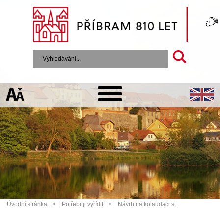
Úvodní stránka
Potřebuji vyřídit
Návrh na kolaudaci s…