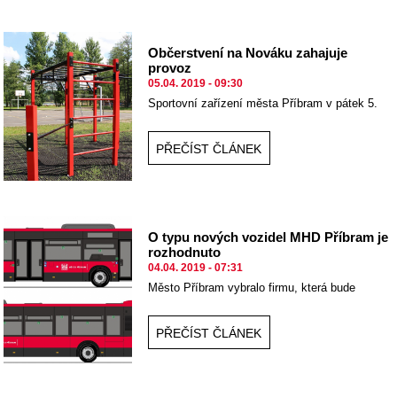
Občerstvení na Nováku zahajuje
provoz
05.04. 2019 - 09:30
Sportovní zařízení města Příbram v pátek 5.
dubna otevírá další pobočku SeZaM bistra,
tentokrát na Nováku.
PŘEČÍST ČLÁNEK
O typu nových vozidel MHD Příbram je
rozhodnuto
04.04. 2019 - 07:31
Město Příbram vybralo firmu, která bude
dalších deset let zajišťovat služby městské
hromadné dopravy.
PŘEČÍST ČLÁNEK