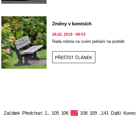
Změny v komisích
26.02. 2019 - 08:53
Rada města na svém jednání na podnět
zastupitelů zřídila další komisi
PŘEČÍST ČLÁNEK
Začátek
Předchozí
1..
105
106
107
108
109
..141
Další
Konec