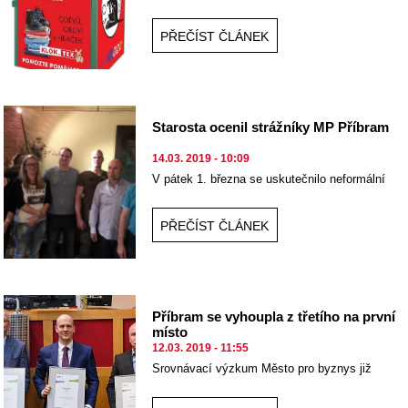
obuv nebo hračky do kontejnerů s logem
klokana.
PŘEČÍST ČLÁNEK
Starosta ocenil strážníky MP Příbram
14.03. 2019 - 10:09
V pátek 1. března se uskutečnilo neformální
setkání vedení města se strážníky MP.
PŘEČÍST ČLÁNEK
Příbram se vyhoupla z třetího na první
místo
12.03. 2019 - 11:55
Srovnávací výzkum Město pro byznys již
jedenáctým rokem hodnotí podnikatelský
potenciál měst a obcí v České republice.