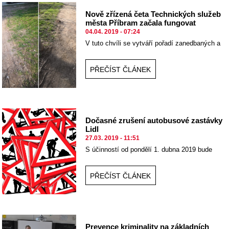
Nově zřízená četa Technických služeb
města Příbram začala fungovat
04.04. 2019 - 07:24
V tuto chvíli se vytváří pořadí zanedbaných a
trvale devastovaných míst, která mohou jako
nová parkovací místa dobře posloužit.
PŘEČÍST ČLÁNEK
Dočasné zrušení autobusové zastávky
Lidl
27.03. 2019 - 11:51
S účinností od pondělí 1. dubna 2019 bude
dočasně zrušena obsluha zastávky Příbram
Lidl.
PŘEČÍST ČLÁNEK
Prevence kriminality na základních