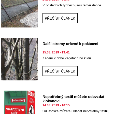
V posledních týdnech jsou téměř denně
hlášeny „útoky“ vandalů v areálu Nového
rybníka, kde se škody pohybují v desítkách
tisíc.
PŘEČÍST ČLÁNEK
Další stromy určené k pokácení
15.03. 2019 - 13:41
Kácení v době vegetačního klidu
PŘEČÍST ČLÁNEK
Nepotřebný textil můžete odevzdat
klokanovi
14.03. 2019 - 10:15
Od letoška můžete ukládat nepotřebný textil,