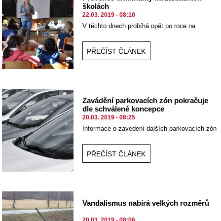
školách
22.03. 2019 - 08:10
V těchto dnech probíhá opět po roce na
příbramských základních školách program
prevence kriminality.
PŘEČÍST ČLÁNEK
Zavádění parkovacích zón pokračuje
dle schválené koncepce
20.03. 2019 - 08:25
Informace o zavedení dalších parkovacích zón
vzbudila emoce.
PŘEČÍST ČLÁNEK
Vandalismus nabírá velkých rozměrů
20.03. 2019 - 08:06