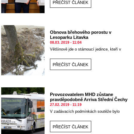
PŘEČÍST ČLÁNEK
Obnova břehového porostu v
Lesoparku Litavka
08.03. 2019 - 11:04
Většinově jde o stárnoucí jedince, kteří v
omezeném prostoru hustého zápoje trpí řadou
aspektů zhoršeného zdravotního stavu.
PŘEČÍST ČLÁNEK
Provozovatelem MHD zůstane
pravděpodobně Arriva Střední Čechy
27.02. 2019 - 11:19
V zadávacích podmínkách soutěže bylo
kromě ceny a vybavenosti vozů také její
maximální stáří.
PŘEČÍST ČLÁNEK