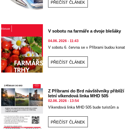
PŘEČÍST ČLÁNEK
V sobotu na farmáře a dvoje blešáky
04.06. 2026 - 11:43
V sobotu 6. června se v Příbrami budou konat
tradiční farmářské trhy na Dvořákově nábřeží.
PŘEČÍST ČLÁNEK
Z Příbrami do Brd návštěvníky přiblíží
letní víkendová linka MHD 505
02.06. 2026 - 13:54
Víkendová linka MHD 505 bude turistům a
cyklistům k dispozici i v letošním roce.
PŘEČÍST ČLÁNEK