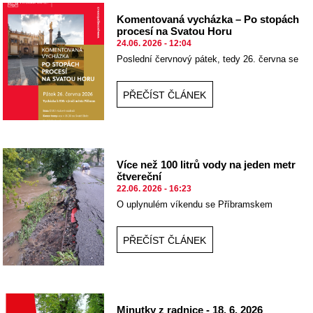
Komentovaná vycházka – Po stopách
procesí na Svatou Horu
24.06. 2026 - 12:04
Poslední červnový pátek, tedy 26. června se
koná další komentovaná vycházka městem.
PŘEČÍST ČLÁNEK
Více než 100 litrů vody na jeden metr
čtvereční
22.06. 2026 - 16:23
O uplynulém víkendu se Příbramskem
opakovaně prohnaly silné bouřky
PŘEČÍST ČLÁNEK
Minutky z radnice - 18. 6. 2026