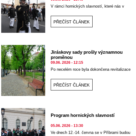
V rámci hornických slavností, které nás v
Příbrami čekají ve dnech 12.-14. června je
třeba počítat s dopravním omezením a
uzávěrami.
PŘEČÍST ČLÁNEK
Jiráskovy sady prošly významnou
proměnou
09.06. 2026 - 12:15
Po necelém roce byla dokončena revitalizace
Jiráskových sadů v oblasti od ulice Gen. R.
Tesaříka po Jineckou ulici.
PŘEČÍST ČLÁNEK
Program hornických slavností
05.06. 2026 - 13:30
Ve dnech 12.-14. června se v Příbrami budou