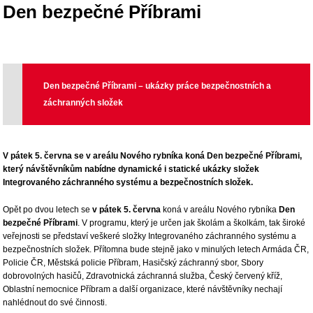
Den bezpečné Příbrami
Den bezpečné Příbrami – ukázky práce bezpečnostních a
záchranných složek
V pátek 5. června se v areálu Nového rybníka koná Den bezpečné Příbrami,
který návštěvníkům nabídne dynamické i statické ukázky složek
Integrovaného záchranného systému a bezpečnostních složek.
Opět po dvou letech se
v pátek 5. června
koná v areálu Nového rybníka
Den
bezpečné Příbrami
. V programu, který je určen jak školám a školkám, tak široké
veřejnosti se představí veškeré složky Integrovaného záchranného systému a
bezpečnostních složek. Přítomna bude stejně jako v minulých letech Armáda ČR,
Policie ČR, Městská policie Příbram, Hasičský záchranný sbor, Sbory
dobrovolných hasičů, Zdravotnická záchranná služba, Český červený kříž,
Oblastní nemocnice Příbram a další organizace, které návštěvníky nechají
nahlédnout do své činnosti.