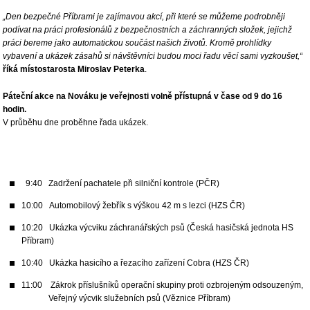
„Den bezpečné Příbrami je zajímavou akcí, při které se můžeme podrobněji
podívat na práci profesionálů z bezpečnostních a záchranných složek, jejichž
práci bereme jako automatickou součást našich životů. Kromě prohlídky
vybavení a ukázek zásahů si návštěvníci budou moci řadu věcí sami vyzkoušet,“
říká místostarosta Miroslav Peterka
.
Páteční akce na Nováku je veřejnosti volně přístupná v čase od 9 do 16
hodin.
V průběhu dne proběhne řada ukázek.
9:40 Zadržení pachatele při silniční kontrole (PČR)
10:00 Automobilový žebřík s výškou 42 m s lezci (HZS ČR)
10:20 Ukázka výcviku záchranářských psů (Česká hasičská jednota HS
Příbram)
10:40 Ukázka hasicího a řezacího zařízení Cobra (HZS ČR)
11:00 Zákrok příslušníků operační skupiny proti ozbrojeným odsouzeným,
Veřejný výcvik služebních psů (Věznice Příbram)