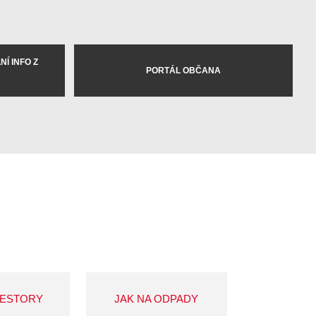
Í INFO Z
PORTÁL OBČANA
VESTORY
JAK NA ODPADY