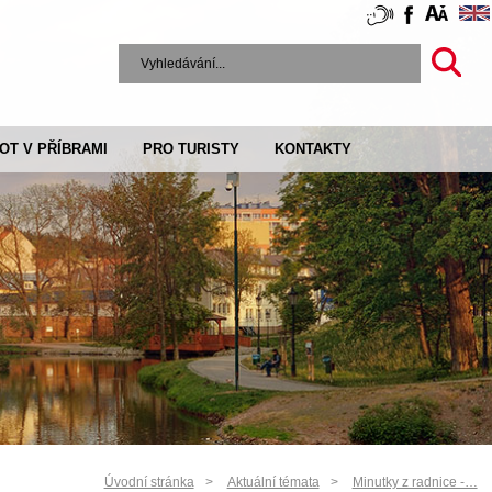
VOT V PŘÍBRAMI
PRO TURISTY
KONTAKTY
Úvodní stránka
Aktuální témata
Minutky z radnice -…