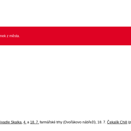
inek z města.
ivadle Skalka
,
4.
a
18. 7.
farmářské trhy (Dvořákovo nábřeží), 18. 7.
Čekalík Chill
(p