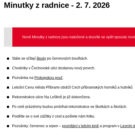
Minutky z radnice - 2. 7. 2026
Nové Minutky z radnice jsou natočené a dozvíte se opět spoustu nov
Stále se sčítají
škody
po červnových bouřkách.
Chodníky v Čechovské ulici dostanou nový povrch.
Pozvánka na
Prokopskou pouť
.
Letošní Cenu města Příbrami obdrží Cech příbramských horníků a hutníků
Rekonstrukce ulice Na Leštině je již dokončena.
Po celé prázdniny budou probíhat rekonstrukce ve školkách a školách.
Podělte se o své zážitky z cest a pošlete nám fotku.
Pozvánky: červenec a srpen –
promítání v letním kině
a program v
Lesním d