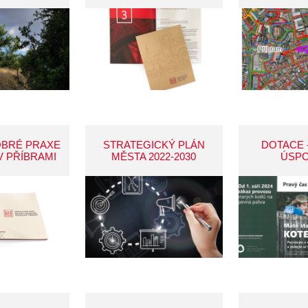
OBRÉ PRAXE
STRATEGICKÝ PLÁN
DOTACE 
V PŘÍBRAMI
MĚSTA 2022-2030
ÚSP