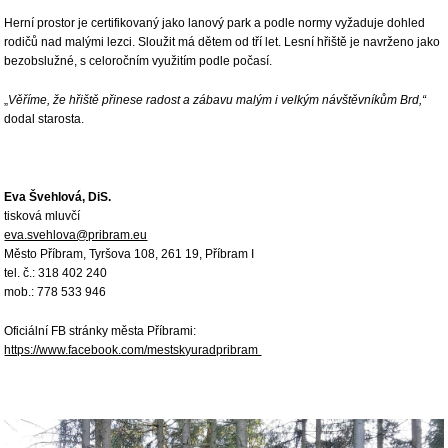
Herní prostor je certifikovaný jako lanový park a podle normy vyžaduje dohled
rodičů nad malými lezci. Sloužit má dětem od tří let. Lesní hřiště je navrženo jako
bezobslužné, s celoročním využitím podle počasí.
„
Věříme, že hřiště přinese radost a zábavu malým i velkým návštěvníkům Brd,“
dodal starosta.
Eva Švehlová, DiS.
tisková mluvčí
eva.svehlova@pribram.eu
Město Příbram, Tyršova 108, 261 19, Příbram I
tel. č.: 318 402 240
mob.: 778 533 946
Oficiální FB stránky města Příbrami:
https://www.facebook.com/mestskyuradpribram