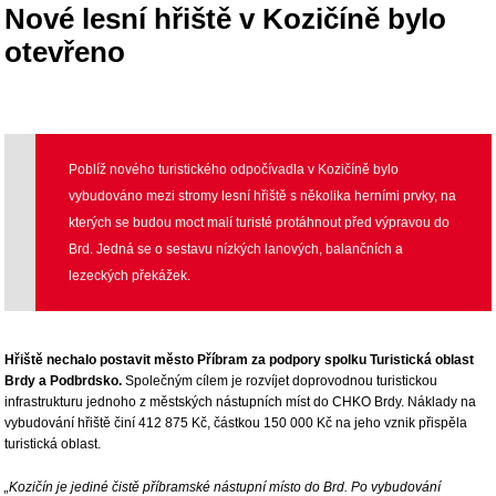
Nové lesní hřiště v Kozičíně bylo
otevřeno
Poblíž nového turistického odpočívadla v Kozičíně bylo
vybudováno mezi stromy lesní hřiště s několika herními prvky, na
kterých se budou moct malí turisté protáhnout před výpravou do
Brd. Jedná se o sestavu nízkých lanových, balančních a
lezeckých překážek.
Hřiště nechalo postavit město Příbram za podpory spolku Turistická oblast
Brdy a Podbrdsko.
Společným cílem je rozvíjet doprovodnou turistickou
infrastrukturu jednoho z městských nástupních míst do CHKO Brdy. Náklady na
vybudování hřiště činí 412 875 Kč, částkou 150 000 Kč na jeho vznik přispěla
turistická oblast.
„Kozičín je jediné čistě příbramské nástupní místo do Brd. Po vybudování