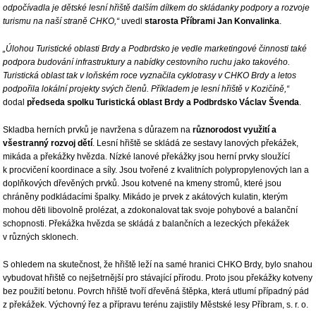
odpočívadla je dětské lesní hřiště dalším dílkem do skládanky podpory a rozvoje
turismu na naší straně CHKO,“
uvedl
starosta Příbrami Jan Konvalinka
.
„Úlohou Turistické oblasti Brdy a Podbrdsko je vedle marketingové činnosti také
podpora budování infrastruktury a nabídky cestovního ruchu jako takového.
Turistická oblast tak v loňském roce vyznačila cyklotrasy v CHKO Brdy a letos
podpořila lokální projekty svých členů. Příkladem je lesní hřiště v Kozičíně,“
dodal
předseda spolku Turistická oblast Brdy a Podbrdsko Václav Švenda
.
Skladba herních prvků je navržena s důrazem na
různorodost využití a
všestranný rozvoj dětí
. Lesní hřiště se skládá ze sestavy lanových překážek,
mikáda a překážky hvězda. Nízké lanové překážky jsou herní prvky sloužící
k procvičení koordinace a síly. Jsou tvořené z kvalitních polypropylenových lan a
doplňkových dřevěných prvků. Jsou kotvené na kmeny stromů, které jsou
chráněny podkládacími špalky. Mikádo je prvek z akátových kulatin, kterým
mohou děti libovolně prolézat, a zdokonalovat tak svoje pohybové a balanční
schopnosti. Překážka hvězda se skládá z balančních a lezeckých překážek
v různých sklonech.
S ohledem na skutečnost, že hřiště leží na samé hranici CHKO Brdy, bylo snahou
vybudovat hřiště co nejšetrnější pro stávající přírodu. Proto jsou překážky kotveny
bez použití betonu. Povrch hřiště tvoří dřevěná štěpka, která utlumí případný pád
z překážek. Výchovný řez a přípravu terénu zajistily Městské lesy Příbram, s. r. o.