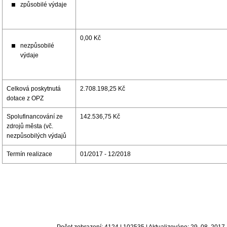
způsobilé výdaje
0,00 Kč
nezpůsobilé
výdaje
Celková poskytnutá
2.708.198,25 Kč
dotace z OPZ
Spolufinancování ze
142.536,75 Kč
zdrojů města (vč.
nezpůsobilých výdajů
Termín realizace
01/2017 - 12/2018
Počet zobrazení: 4124 | 102535 | Aktualizováno: 29. 08. 2017