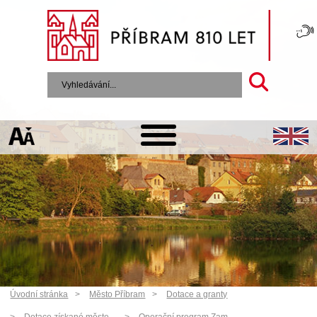
Úvodní stránka
Město Příbram
Dotace a granty