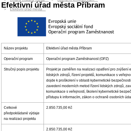
Dotace získané měste…
Operační program Zam…
Efektivní úřad města Příbram
Efektivní úřad města…
Název projektu
Efektivní úřad města Příbram
Operační program
Operační program Zaměstnanost (OPZ)
Stručný popis projektu
Projekt je zaměřen na realizaci opatření pro zvýšení efe
lidských zdrojů, řízení projektů, komunikace s veřejno
dojde k proškolení v oblasti kybernetické bezpečnost
zavedení moderních metod řízení lidských zdrojů, za
komunikace s veřejností, školení kybernetické bezpe
přístupu k informacím, zákon o ochraně osobních úda
Celkové
2.850.735,00 Kč
předpokládané výdaje
na realizaci projektu
2.850.735,00 Kč