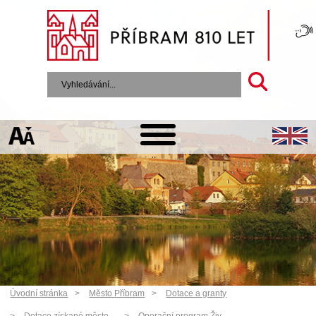
Úvodní stránka
Město Příbram
Dotace a granty