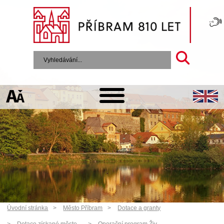
Úvodní stránka
Město Příbram
Dotace a granty