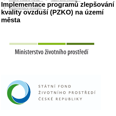
Dotace získané měste…
Státní fond životníh…
Implementace programů zlepšování
Implementace program…
kvality ovzduší (PZKO) na území
města