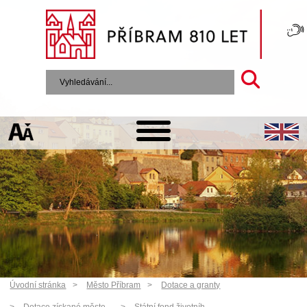
Úvodní stránka
Město Příbram
Dotace a granty