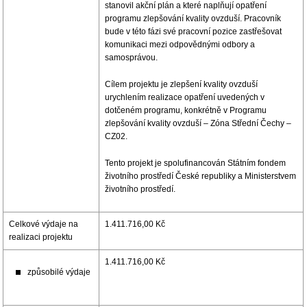
stanovil akční plán a které naplňují opatření
programu zlepšování kvality ovzduší. Pracovník
bude v této fázi své pracovní pozice zastřešovat
komunikaci mezi odpovědnými odbory a
samosprávou.
Cílem projektu je zlepšení kvality ovzduší
urychlením realizace opatření uvedených v
dotčeném programu, konkrétně v Programu
zlepšování kvality ovzduší – Zóna Střední Čechy –
CZ02.
Tento projekt je spolufinancován Státním fondem
životního prostředí České republiky a Ministerstvem
životního prostředí.
Celkové výdaje na
1.411.716,00 Kč
realizaci projektu
1.411.716,00 Kč
způsobilé výdaje