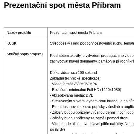
Prezentační spot města Příbram
Název projektu
Prezentační spot města Příbram
KUSK
Středočeský Fond podpory cestovního ruchu, tematic
Stručný popis projektu
Předmětem aktivity je vytvoření propagačního video
zachycovat hlavní dominanty, památky a přírodní krá
Délka videa: cca 100 sekund
Základní technické specifikace:
- Video formát: AVI/MOV/MP4
- Rozlišení: minimálně Full HD (1920x1080)
- Akceptovaná média: DVD
- S mluveným slovem, dynamickou hudbou a na ní n
- Bude obsahovat textové popisky v češtině a anglič
- Záběry budou pořízeny v různou denní i noční do
- Záběry budou pořízeny ze země i pomocí dronu
- Video bude akcentovat hlavní pilíře nabídky: Neb
ráj (Brdy)