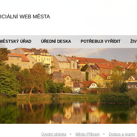
ICIÁLNÍ WEB MĚSTA
MĚSTSKÝ ÚŘAD
ÚŘEDNÍ DESKA
POTŘEBUJI VYŘÍDIT
ŽI
Úvodní stránka
Město Příbram
Dotace a granty