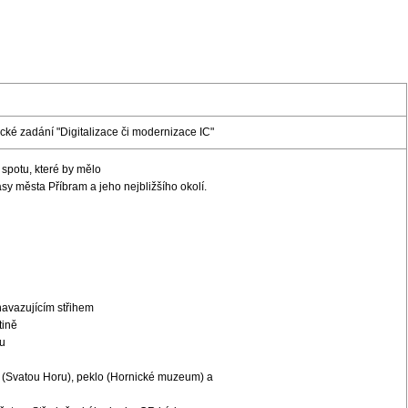
ké zadání "Digitalizace či modernizace IC"
 spotu, které by mělo
sy města Příbram a jeho nejbližšího okolí.
avazujícím střihem
tině
bu
e (Svatou Horu), peklo (Hornické muzeum) a