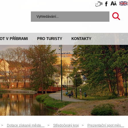
VOT V PŘÍBRAMI
PRO TURISTY
KONTAKTY
Dotace získané měste…
Středočeský kraj
Prezentační spot měs…