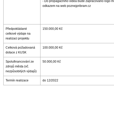
- Do propagačního videa bude zapracováno logo mě
odkazem na web poznejpribram.cz
Předpokládané
150.000,00 Kč
celkové výdaje na
realizaci projektu
Celková požadovaná
100.000,00 Kč
dotace z KUSK
Spolufinancování ze
50.000,00 Kč
zdrojů města (vč.
nezpůsobilých výdajů)
Termín realizace
do 12/2022