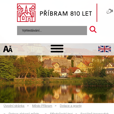
Úvodní stránka
Město Příbram
Dotace a granty