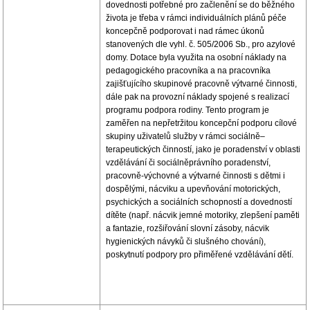
dovednosti potřebné pro začlenění se do běžného
života je třeba v rámci individuálních plánů péče
koncepčně podporovat i nad rámec úkonů
stanovených dle vyhl. č. 505/2006 Sb., pro azylové
domy. Dotace byla využita na osobní náklady na
pedagogického pracovníka a na pracovníka
zajišťujícího skupinové pracovně výtvarné činnosti,
dále pak na provozní náklady spojené s realizací
programu podpora rodiny. Tento program je
zaměřen na nepřetržitou koncepční podporu cílové
skupiny uživatelů služby v rámci sociálně–
terapeutických činností, jako je poradenství v oblasti
vzdělávání či sociálněprávního poradenství,
pracovně-výchovné a výtvarné činnosti s dětmi i
dospělými, nácviku a upevňování motorických,
psychických a sociálních schopností a dovedností
dítěte (např. nácvik jemné motoriky, zlepšení paměti
a fantazie, rozšiřování slovní zásoby, nácvik
hygienických návyků či slušného chování),
poskytnutí podpory pro přiměřené vzdělávání dětí.