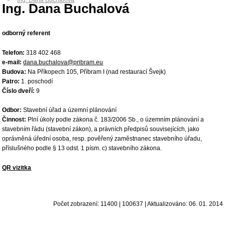
Ing. Dana Buchalová
Ing. Dana Buchalová
odborný referent
Telefon:
318 402 468
e-mail:
dana.buchalova@pribram.eu
Budova:
Na Příkopech 105, Příbram I (nad restaurací Švejk)
Patro:
1. poschodí
Číslo dveří:
9
Odbor:
Stavební úřad a územní plánování
Činnost:
Plní úkoly podle zákona č. 183/2006 Sb., o územním plánování a
stavebním řádu (stavební zákon), a právních předpisů souvisejících, jako
oprávněná úřední osoba, resp. pověřený zaměstnanec stavebního úřadu,
příslušného podle § 13 odst. 1 písm. c) stavebního zákona.
QR vizitka
Počet zobrazení: 11400 | 100637 | Aktualizováno: 06. 01. 2014