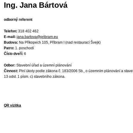
Ing. Jana Bártová
odborný referent
Telefon:
318 402 462
E-mail:
jana.bartova@pribram.eu
Budova:
Na Příkopech 105, Příbram I (nad restaurací Švejk)
Patro:
1. poschodí
Číslo dveří:
6
Odbor:
Stavební úřad a územní plánování
Činnost:
Plní úkoly podle zákona č. 183/2006 Sb., o územním plánování a stave
13 odst. 1 písm. c) stavebního zákona.
QR vizitka