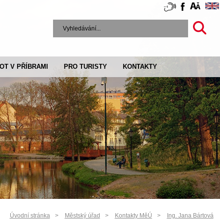
VOT V PŘÍBRAMI
PRO TURISTY
KONTAKTY
Úvodní stránka
Městský úřad
Kontakty MěÚ
Ing. Jana Bártová