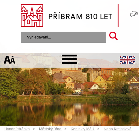
Úvodní stránka
Městský úřad
Kontakty MěÚ
Ivana Kreisslová