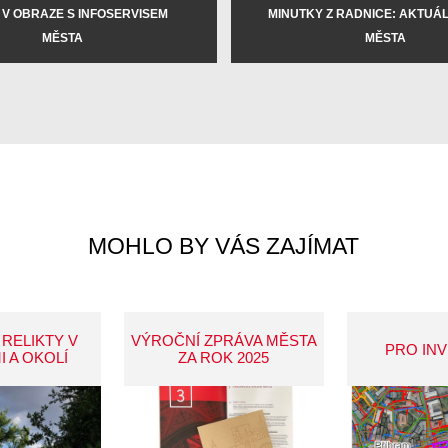
 V OBRAZE S INFOSERVISEM
MINUTKY Z RADNICE: AKTUÁLN
MĚSTA
MĚSTA
MOHLO BY VÁS ZAJÍMAT
 RELIKTY V
VÝROČNÍ ZPRÁVA MĚSTA
PRO IN
I A OKOLÍ
ZA ROK 2025