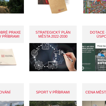
OBRÉ PRAXE
STRATEGICKÝ PLÁN
DOTACE 
V PŘÍBRAMI
MĚSTA 2022-2030
ÚSP
OVÁNÍ
SPORT V PŘÍBRAMI
CENA MĚST