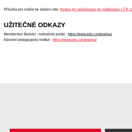
Příručka pro rodiče
ke stažení zde:
Postup při začleňování do vzdělávání v ČR c
UŽITEČNÉ ODKAZY
Ministerstvo školství - metodický portál -
https://www.edu.cz/ukrajina/
Národní pedagogický institut -
https://www.edu.cz/ukrajina/