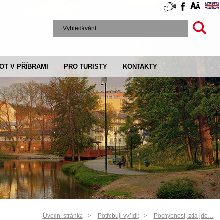
VOT V PŘÍBRAMI
PRO TURISTY
KONTAKTY
Úvodní stránka
Potřebuji vyřídit
Pochybnost, zda jde…