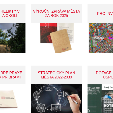
 RELIKTY V
VÝROČNÍ ZPRÁVA MĚSTA
PRO IN
I A OKOLÍ
ZA ROK 2025
OBRÉ PRAXE
STRATEGICKÝ PLÁN
DOTACE 
V PŘÍBRAMI
MĚSTA 2022-2030
ÚSP